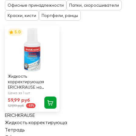
Офисные принадлежности
Папки, скоросшиватели
Краски, кисти
Портфели, ранцы
5.0
Жидкость
корректирующая
ERICHKRAUSE на
химической основе, с
Цена за 1 шт
кистью, 20г Арт.
59,99 руб
EK5/066833
129,99 руб
-53%
ERICHKRAUSE
Жидкость корректирующа
Тетрадь