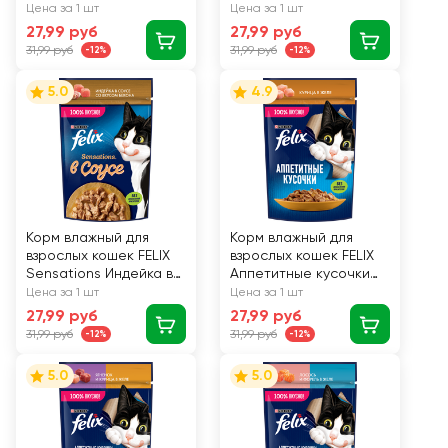
желе с морковью, 75г
Говядина в желе, 75г
Цена за 1 шт
Цена за 1 шт
27,99 руб
27,99 руб
31,99 руб
31,99 руб
-12%
-12%
5.0
4.9
Корм влажный для
Корм влажный для
взрослых кошек FELIX
взрослых кошек FELIX
Sensations Индейка в
Аппетитные кусочки
соусе со вкусом
Курица в желе, 75г
Цена за 1 шт
Цена за 1 шт
бекона, 75г
27,99 руб
27,99 руб
31,99 руб
31,99 руб
-12%
-12%
5.0
5.0