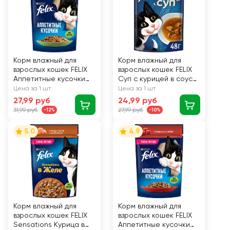
Корм влажный для
Корм влажный для
взрослых кошек FELIX
взрослых кошек FELIX
Аппетитные кусочки
Суп с курицей в соусе,
Кролик в желе, 75г
48г
Цена за 1 шт
Цена за 1 шт
27,99 руб
24,99 руб
31,99 руб
27,99 руб
-12%
-10%
5.0
4.9
Корм влажный для
Корм влажный для
взрослых кошек FELIX
взрослых кошек FELIX
Sensations Курица в
Аппетитные кусочки