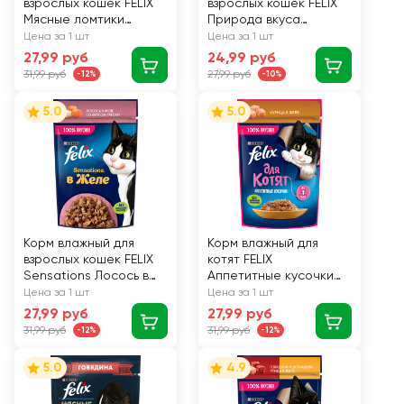
взрослых кошек FELIX
взрослых кошек FELIX
Мясные ломтики
Природа вкуса
с курицей в соусе, 75г
Курица, 75г
Цена за 1 шт
Цена за 1 шт
27,99 руб
24,99 руб
31,99 руб
27,99 руб
-12%
-10%
5.0
5.0
Корм влажный для
Корм влажный для
взрослых кошек FELIX
котят FELIX
Sensations Лосось в
Аппетитные кусочки
желе со вкусом
Курица в желе, 75г
Цена за 1 шт
Цена за 1 шт
трески, 75г
27,99 руб
27,99 руб
31,99 руб
31,99 руб
-12%
-12%
5.0
4.9