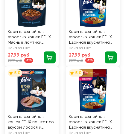
Корм влажный для
Корм влажный для
взрослых кошек FELIX
взрослых кошек FELIX
Мясные ломтики
Двойная вкуснятина
с говядиной в соусе,
Говядина и домашняя
Цена за 1 шт
Цена за 1 шт
75г
птица в желе, 75г
27,99 руб
27,99 руб
31,99 руб
31,99 руб
-12%
-12%
5.0
5.0
Корм влажный для
Корм влажный для
кошек FELIX паштет со
взрослых кошек FELIX
вкусом лосося и
Двойная вкуснятина
форели, 75г
Индейка и печень в
Цена за 1 шт
Цена за 1 шт