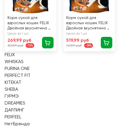
Корм сухой для
Корм сухой для
взрослых кошек FELIX
взрослых кошек FELIX
Двойная вкуснятина с
Двойная вкуснятина с
птицей, 600г
птицей, 1,3кг
Цена за 1 шт
Цена за 1 шт
269,99 руб
519,99 руб
309,99 руб
729,99 руб
-12%
-28%
FELIX
WHISKAS
PURINA ONE
PERFECT FIT
KITEKAT
SHEBA
ГУРМЭ
DREAMIES
ДАРЛИНГ
PERFEEL
НетБренда