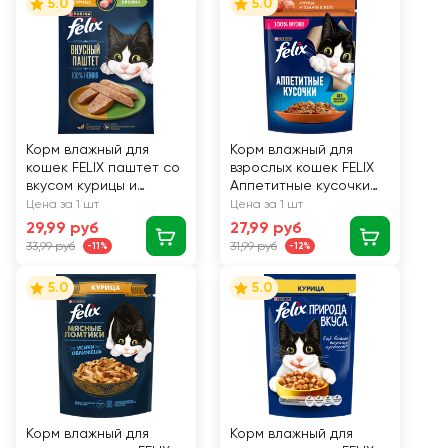
5.0
5.0
Корм влажный для
Корм влажный для
кошек FELIX паштет со
взрослых кошек FELIX
вкусом курицы и
Аппетитные кусочки
кролика, 75г
Курица и томаты в
Цена за 1 шт
Цена за 1 шт
желе, 75г
29,99 руб
27,99 руб
33,99 руб
31,99 руб
-11%
-12%
5.0
5.0
Корм влажный для
Корм влажный для