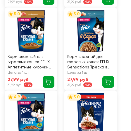
27,99 руб
31,99 руб
-10%
-12%
5.0
5.0
Корм влажный для
Корм влажный для
взрослых кошек FELIX
взрослых кошек FELIX
Аппетитные кусочки
Sensations Треска в
Индейка в желе, 75г
соусе с томатами, 75г
Цена за 1 шт
Цена за 1 шт
27,99 руб
27,99 руб
31,99 руб
31,99 руб
-12%
-12%
4.9
5.0