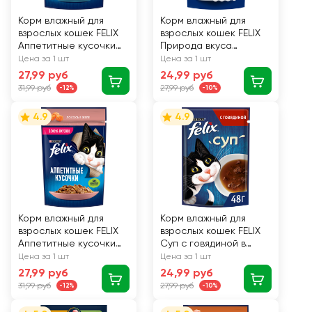
Корм влажный для
Корм влажный для
взрослых кошек FELIX
взрослых кошек FELIX
Аппетитные кусочки
Природа вкуса
Форель в желе, 75г
Говядина, 75г
Цена за 1 шт
Цена за 1 шт
27,99 руб
24,99 руб
31,99 руб
27,99 руб
-12%
-10%
4.9
4.9
Корм влажный для
Корм влажный для
взрослых кошек FELIX
взрослых кошек FELIX
Аппетитные кусочки
Суп с говядиной в
Лосось в желе, 75г
соусе, 48г
Цена за 1 шт
Цена за 1 шт
27,99 руб
24,99 руб
31,99 руб
27,99 руб
-12%
-10%