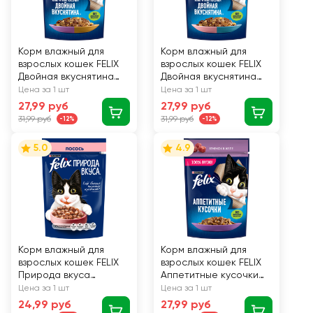
Корм влажный для
Корм влажный для
взрослых кошек FELIX
взрослых кошек FELIX
Двойная вкуснятина
Двойная вкуснятина
Ягненок и курица в
Лосось и форель в
Цена за 1 шт
Цена за 1 шт
желе, 75г
желе, 75г
27,99 руб
27,99 руб
31,99 руб
31,99 руб
-12%
-12%
5.0
4.9
Корм влажный для
Корм влажный для
взрослых кошек FELIX
взрослых кошек FELIX
Природа вкуса
Аппетитные кусочки
Лосось, 75г
Ягненок в желе, 75г
Цена за 1 шт
Цена за 1 шт
24,99 руб
27,99 руб