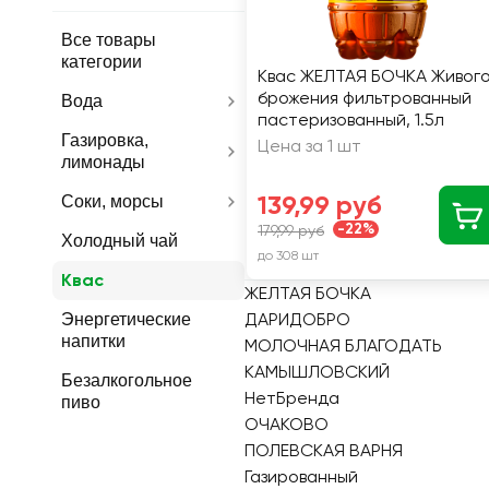
Все товары
категории
Квас ЖЕЛТАЯ БОЧКА Живог
брожения фильтрованный
Вода
пастеризованный, 1.5л
Газировка,
Цена за 1 шт
лимонады
139,99 руб
Соки, морсы
-22%
179,99 руб
Холодный чай
до 308 шт
Квас
ЖЕЛТАЯ БОЧКА
ДАРИДОБРО
Энергетические
напитки
МОЛОЧНАЯ БЛАГОДАТЬ
КАМЫШЛОВСКИЙ
Безалкогольное
НетБренда
пиво
ОЧАКОВО
ПОЛЕВСКАЯ ВАРНЯ
Газированный