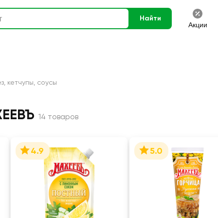
Найти
Акции
з, кетчупы, соусы
ХЕЕВЪ
14 товаров
4.9
5.0