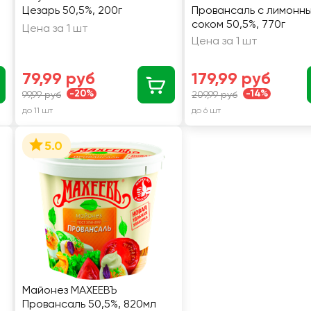
Цезарь 50,5%, 200г
Провансаль с лимонн
соком 50,5%, 770г
Цена за 1 шт
Цена за 1 шт
79,99 руб
179,99 руб
-20%
-14%
99,99 руб
209,99 руб
до 11 шт
до 6 шт
5.0
Майонез МАХЕЕВЪ
Провансаль 50,5%, 820мл