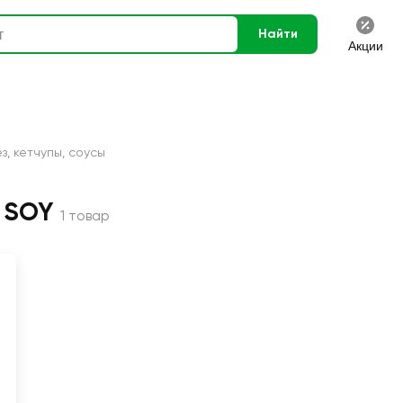
Найти
Акции
з, кетчупы, соусы
 SOY
1 товар