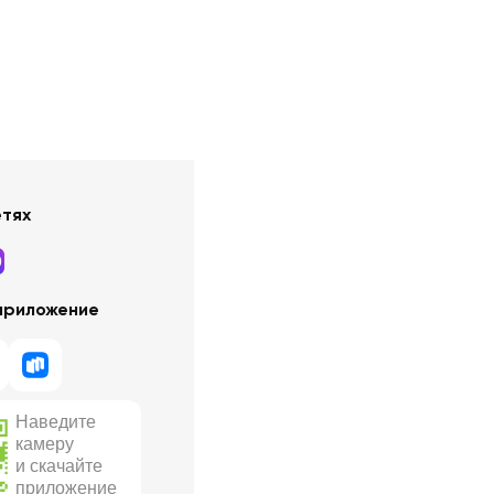
етях
приложение
Наведите
камеру
и скачайте
приложение