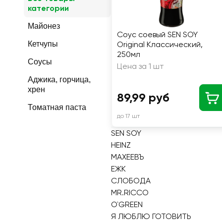
категории
Майонез
Соус соевый SEN SOY
Кетчупы
Original Классический,
250мл
Соусы
Цена за 1 шт
Аджика, горчица,
хрен
89,99 руб
Томатная паста
до 17 шт
SEN SOY
HEINZ
МАХЕЕВЪ
ЕЖК
СЛОБОДА
MR.RICCO
O`GREEN
Я ЛЮБЛЮ ГОТОВИТЬ