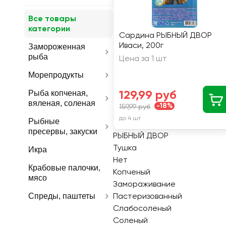
Все товары
категории
Сардина РЫБНЫЙ ДВОР
Иваси, 200г
Замороженная
рыба
Цена за 1 шт
Морепродукты
129,99 руб
Рыба копченая,
вяленая, соленая
-18%
159,99 руб
до 4 шт
Рыбные
пресервы, закуски
РЫБНЫЙ ДВОР
Тушка
Икра
Нет
Крабовые палочки,
Копченый
мясо
Замораживание
Пастеризованный
Спреды, паштеты
Слабосоленый
Соленый