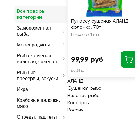
Все товары
категории
Путассу сушеная АЛАНД
соломка, 70г
Замороженная
рыба
Цена за 1 шт
Морепродукты
Рыба копченая,
99,99 руб
вяленая, соленая
до 25 шт
Рыбные
пресервы, закуски
АЛАНД
Сушеная рыба
Икра
Вяленая рыба
Крабовые палочки,
Консервы
мясо
Россия
Спреды, паштеты