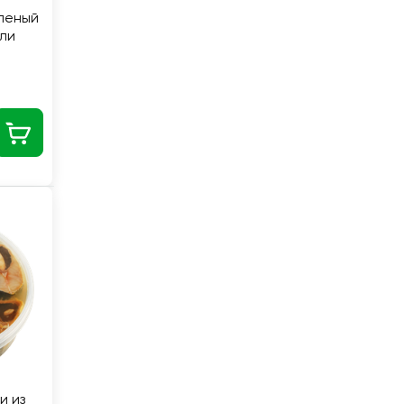
леный
ли
и из