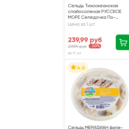
Сельдь Тихоокеанская
слабосоленая РУССКОЕ
МОРЕ Селедочка По-
домашнему, филе-кусочки 
Цена за 1 шт
масле, 400г
239,99 руб
-20%
299,99 руб
до 17 шт
4.6
Сельдь МЕРИДИАН филе-