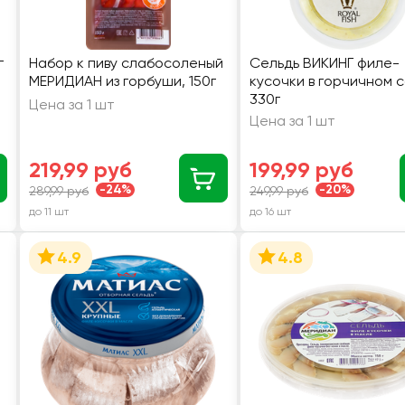
г
Набор к пиву слабосоленый
Сельдь ВИКИНГ филе-
МЕРИДИАН из горбуши, 150г
кусочки в горчичном с
330г
Цена за 1 шт
Цена за 1 шт
219,99 руб
199,99 руб
-24%
-20%
289,99 руб
249,99 руб
до 11 шт
до 16 шт
4.9
4.8