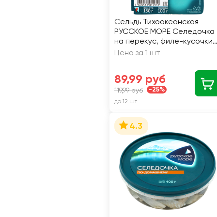
Сельдь Тихоокеанская
РУССКОЕ МОРЕ Селедочка
на перекус, филе-кусочки
в масле, 150г
Цена за 1 шт
89,99 руб
-25%
119,99 руб
до 12 шт
4.3