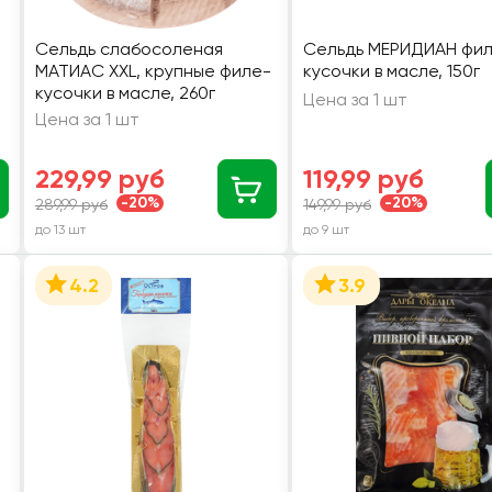
Сельдь слабосоленая
Сельдь МЕРИДИАН фи
МАТИАС XXL, крупные филе-
кусочки в масле, 150г
кусочки в масле, 260г
Цена за 1 шт
Цена за 1 шт
229,99 руб
119,99 руб
-20%
-20%
289,99 руб
149,99 руб
до 13 шт
до 9 шт
4.2
3.9