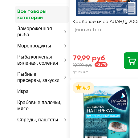
Все товары
категории
Крабовое мясо АЛАНД, 200
Замороженная
Цена за 1 шт
рыба
Морепродукты
79,99 руб
Рыба копченая,
вяленая, соленая
-27%
109,99 руб
до 29 шт
Рыбные
пресервы, закуски
4.9
Икра
Крабовые палочки,
мясо
Спреды, паштеты