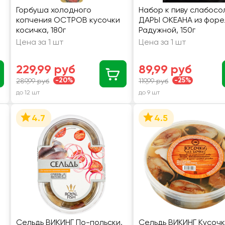
Горбуша холодного
Набор к пиву слабосо
копчения ОСТРОВ кусочки
ДАРЫ ОКЕАНА из форе
косичка, 180г
Радужной, 150г
в
Цена за 1 шт
Цена за 1 шт
229,99 руб
89,99 руб
-20%
-25%
289,99 руб
119,99 руб
до 12 шт
до 9 шт
4.7
4.5
Сельдь ВИКИНГ По-польски,
Сельдь ВИКИНГ Кусочк