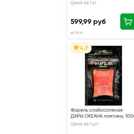
без головы, весовой
Цена за 1 кг
599,99 руб
до 18 кг
4.7
Форель слабосоленая
ДАРЫ ОКЕАНА ломтики, 100
Цена за 1 шт