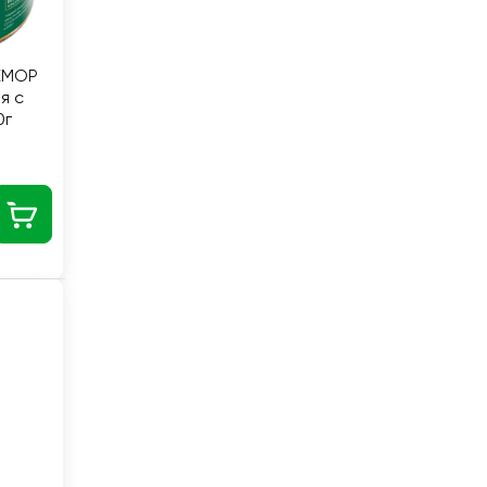
ЕМОР
я с
0г