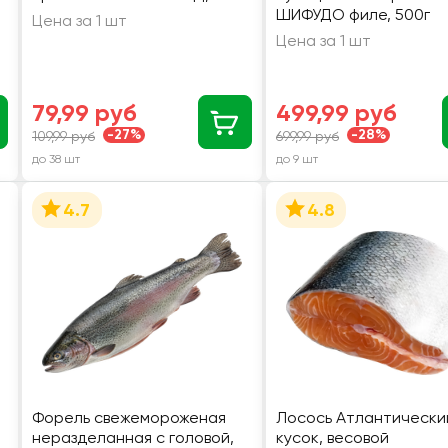
ШИФУДО филе, 500г
Цена за 1 шт
Цена за 1 шт
79,99 руб
499,99 руб
-27%
-28%
109,99 руб
699,99 руб
до 38 шт
до 9 шт
4.7
4.8
Форель свежемороженая
Лосось Атлантически
неразделанная с головой,
кусок, весовой