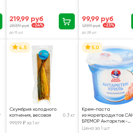
219,99 руб
99,99 руб
-24%
-23%
289,99 руб
129,99 руб
до 15 шт
до 28 шт
4.5
5.0
Скумбрия холодного
Крем-паста
г
копчения, весовая
0.3 кг
из морепродуктов СА
БРЕМОР Антарктик-
999,99 ₽ за 1 кг
Криль классический, 1
Цена за 1 шт