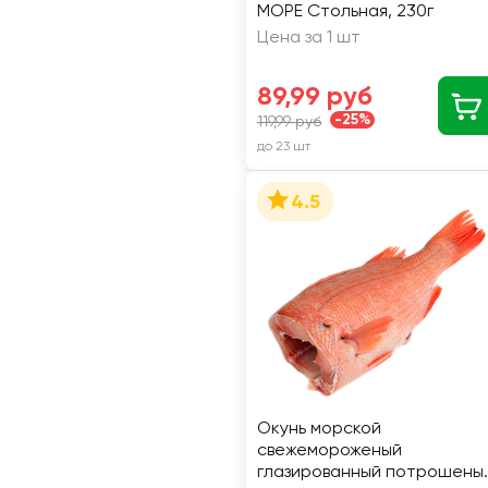
МОРЕ Стольная, 230г
Цена за 1 шт
89,99 руб
-25%
119,99 руб
до 23 шт
4.5
Окунь морской
свежемороженый
глазированный потрошены