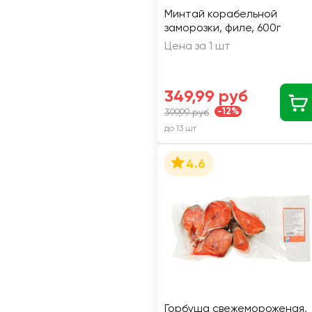
Минтай корабельной
заморозки, филе, 600г
Цена за 1 шт
349,99 руб
-12%
399,99 руб
до 13 шт
4.6
Горбуша свежемороженая,