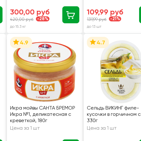
300,00 руб
109,99 руб
-28%
-21%
420,00 руб
139,99 руб
до 15.3 кг
до 13 шт
4.9
4.7
Икра мойвы САНТА БРЕМОР
Сельдь ВИКИНГ филе-
Икра №1, деликатесная с
кусочки в горчичном с
креветкой, 180г
330г
Цена за 1 шт
Цена за 1 шт