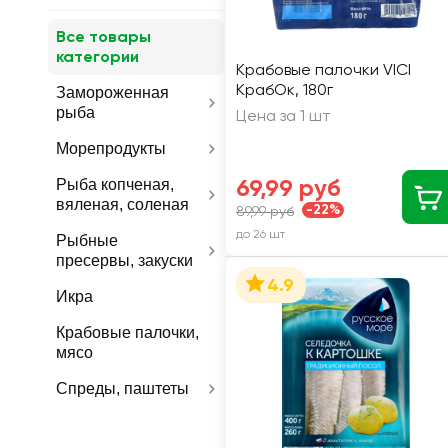
Все товары
категории
Крабовые палочки VICI
КрабОк, 180г
Замороженная
рыба
Цена за 1 шт
Морепродукты
69,99 руб
Рыба копченая,
вяленая, соленая
-22%
89,99 руб
до 26 шт
Рыбные
пресервы, закуски
4.9
Икра
Крабовые палочки,
мясо
Спреды, паштеты