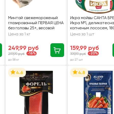
Минтай свежемороженый
Икра мойвы САНТА БР
глазированный ПЕРВАЯ ЦЕНА
Икра №1, деликатесна
без головы 25+, весовой
копченым лососем, 18
Цена за 1 кг
Цена за 1 шт
249,99 руб
159,99 руб
-16%
-20%
299,99 руб
199,99 руб
до 58 кг
до 27 шт
4.6
4.8