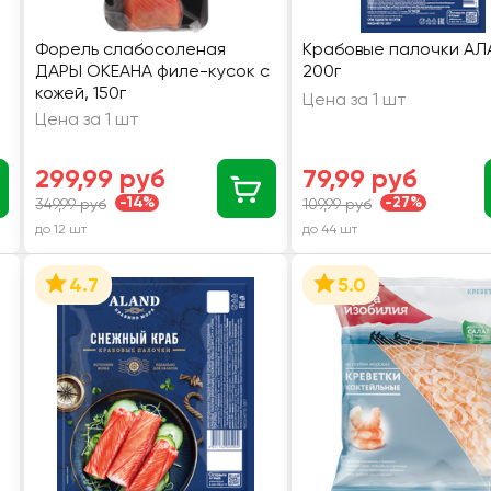
Форель слабосоленая
Крабовые палочки АЛ
ДАРЫ ОКЕАНА филе-кусок с
200г
кожей, 150г
Цена за 1 шт
Цена за 1 шт
299,99 руб
79,99 руб
-14%
-27%
349,99 руб
109,99 руб
до 12 шт
до 44 шт
4.7
5.0