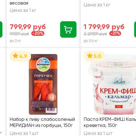
весовая
Цена за 1 кг
Цена за 1 кг
799,99 руб
1 799,99 руб
-20%
-21%
999,99 руб
2 299,99 руб
до 3 кг
до 3.6 кг
4.9
5.0
Набор к пиву слабосоленый
Паста КРЕМ-ФИШ Кал
МЕРИДИАН из горбуши, 150г
креветка, 150г
й
Цена за 1 шт
Цена за 1 шт