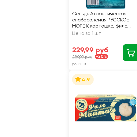
Сельдь Атлантическая
слабосоленая РУССКОЕ
МОРЕ К картошке, филе,
400г
Цена за 1 шт
229,99 руб
-20%
289,99 руб
до 18 шт
4.9