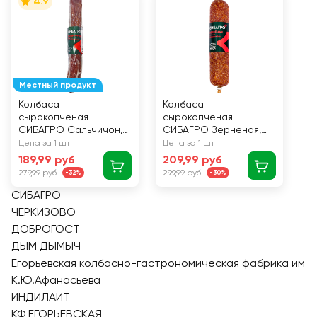
4.9
Местный продукт
Колбаса
Колбаса
сырокопченая
сырокопченая
СИБАГРО Сальчичон,
СИБАГРО Зерненая,
160г
200г
Цена за 1 шт
Цена за 1 шт
189,99 руб
209,99 руб
279,99 руб
299,99 руб
-32%
-30%
СИБАГРО
ЧЕРКИЗОВО
ДОБРОГОСТ
ДЫМ ДЫМЫЧ
Егорьевская колбасно-гастрономическая фабрика им
К.Ю.Афанасьева
ИНДИЛАЙТ
КФ ЕГОРЬЕВСКАЯ