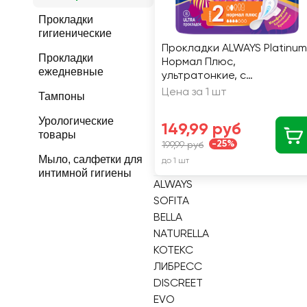
Прокладки
гигиенические
Прокладки ALWAYS Platinum
Прокладки
Нормал Плюс,
ежедневные
ультратонкие, с
крылышками, 8шт
Цена за 1 шт
Тампоны
Урологические
149,99 руб
товары
-25%
199,99 руб
Мыло, салфетки для
до 1 шт
интимной гигиены
ALWAYS
SOFITA
BELLA
NATURELLA
КОТЕКС
ЛИБРЕСС
DISCREET
EVO