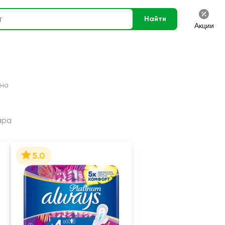
Найти
Акции
ена
ара
5.0