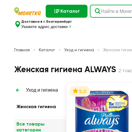
Каталог
Доставка в г. Екатеринбург
Укажите адрес доставки
Главная
—
Каталог
—
Уход и гигиена
—
Женская гиги
Женская гигиена ALWAYS
2 тов
Уход и гигиена
5.0
Женская гигиена
Все товары
категории