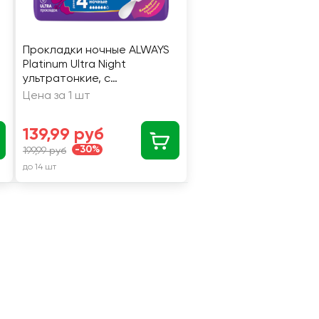
Прокладки ночные ALWAYS
Platinum Ultra Night
ультратонкие, с
крылышками, 6шт
Цена за 1 шт
139,99 руб
-30%
199,99 руб
до 14 шт