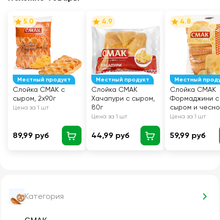
5.0
4.9
4.8
Местный продукт
Местный продукт
Местный прод
Слойка СМАК с
Слойка СМАК
Слойка СМАК
сыром, 2х90г
Хачапури с сыром,
Формаджини с
80г
сыром и чесно
Цена за 1 шт
80г
Цена за 1 шт
Цена за 1 шт
89,99 руб
44,99 руб
59,99 руб
Категория