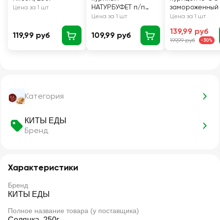
НАТУРБУФЕТ п/п
замороженный 
Цена за 1 шт
250г.
Цена за 1 шт
Цена за 1 шт
139,99 руб
119,99 руб
109,99 руб
199,99 руб
-30%
Категория
КИТЫ ЕДЫ
Бренд
Характеристики
Бренд
КИТЫ ЕДЫ
Полное название товара (у поставщика)
Солянка, 250г