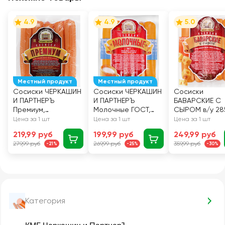
4.9
4.9
5.0
Местный продукт
Местный продукт
Сосиски ЧЕРКАШИН
Сосиски ЧЕРКАШИН
Сосиски
И ПАРТНЕРЪ
И ПАРТНЕРЪ
БАВАРСКИЕ С
Премиум,
Молочные ГОСТ,
СЫРОМ в/у 28
категория А, 285г
285г
ЧЕРКАШИН
Цена за 1 шт
Цена за 1 шт
Цена за 1 шт
219,99 руб
199,99 руб
249,99 руб
279,99 руб
269,99 руб
359,99 руб
-21%
-25%
-30%
Категория