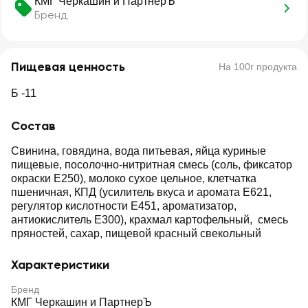
КМГ Черкашин и ПартнерЪ
Бренд
Пищевая ценность
На 100г продукта
Б -11
Состав
Свинина, говядина, вода питьевая, яйца куриные
пищевые, посолочно-нитритная смесь (соль, фиксатор
окраски Е250), молоко сухое цельное, клетчатка
пшеничная, КПД (усилитель вкуса и аромата Е621,
регулятор кислотности Е451, ароматизатор,
антиокислитель Е300), крахмал картофельный, смесь
пряностей, сахар, пищевой красный свекольный
Характеристики
Бренд
КМГ Черкашин и ПартнерЪ