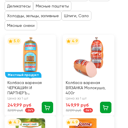
Деликатесы
Мясные паштеты
Холодцы, зельцы, заливные
Шпиги, Сало
Мясные снеки
5.0
4.9
Местный продукт
Колбаса вареная
Колбаса вареная
ЧЕРКАШИН И
ВЯЗАНКА Молокуша,
ПАРТНЕРЪ
400г
Докторская,
Цена за 1 шт
Цена за 1 шт
категория А, ГОСТ,
249,99 руб
149,99 руб
350г
329,99 руб
329,99 руб
-24%
-54%
4.7
4.9