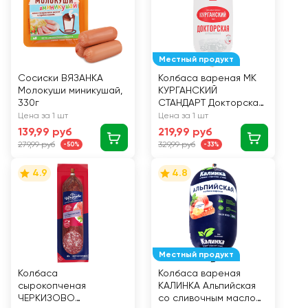
Местный продукт
Сосиски ВЯЗАНКА
Колбаса вареная МК
Молокуши миникушай,
КУРГАНСКИЙ
330г
СТАНДАРТ Докторская,
категория А, ГОСТ,
Цена за 1 шт
Цена за 1 шт
500г
139,99 руб
219,99 руб
279,99 руб
329,99 руб
-50%
-33%
4.9
4.8
Местный продукт
Колбаса
Колбаса вареная
сырокопченая
КАЛИНКА Альпийская
ЧЕРКИЗОВО
со сливочным маслом,