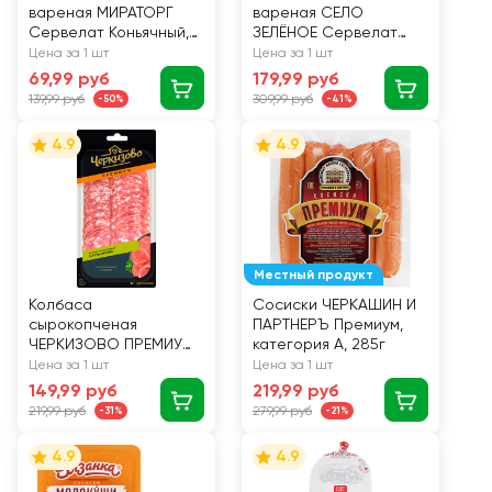
вареная МИРАТОРГ
вареная СЕЛО
Сервелат Коньячный,
ЗЕЛЁНОЕ Сервелат
нарезка, 100г
Рубленый с дымком,
Цена за 1 шт
Цена за 1 шт
300г
69,99 руб
179,99 руб
139,99 руб
309,99 руб
-50%
-41%
4.9
4.9
Местный продукт
Колбаса
Сосиски ЧЕРКАШИН И
сырокопченая
ПАРТНЕРЪ Премиум,
ЧЕРКИЗОВО ПРЕМИУМ
категория А, 285г
Сальчичон, нарезка,
Цена за 1 шт
Цена за 1 шт
100г
149,99 руб
219,99 руб
219,99 руб
279,99 руб
-31%
-21%
4.9
4.9