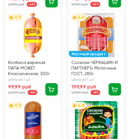
219,99 руб
109,99 руб
-45%
-27%
4.9
4.9
Местный продукт
Колбаса вареная
Сосиски ЧЕРКАШИН И
ПАПА МОЖЕТ
ПАРТНЕРЪ Молочные
Классическая, 300г
ГОСТ, 285г
Цена за 1 шт
Цена за 1 шт
99,99 руб
199,99 руб
229,99 руб
269,99 руб
-56%
-25%
4.9
4.8