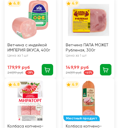
4.8
4.9
Ветчина с индейкой
Ветчина ПАПА МОЖЕТ
ИМПЕРИЯ ВКУСА, 400г
Рубленая, 300г
Цена за 1 шт
Цена за 1 шт
179,99 руб
149,99 руб
249,99 руб
249,99 руб
-28%
-40%
4.8
4.9
Местный продукт
Колбаса копчено-
Колбаса копчено-