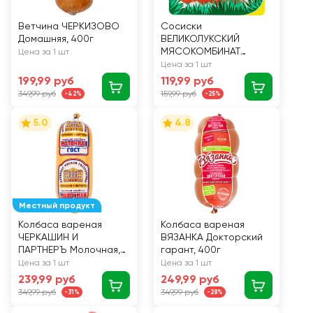
Ветчина ЧЕРКИЗОВО
Сосиски
Домашняя, 400г
ВЕЛИКОЛУКСКИЙ
МЯСОКОМБИНАТ
Цена за 1 шт
Детям с индейкой,
Цена за 1 шт
330г
199,99 руб
119,99 руб
349,99 руб
159,99 руб
-42%
-25%
5.0
4.8
Местный продукт
Колбаса вареная
Колбаса вареная
ЧЕРКАШИН И
ВЯЗАНКА Докторский
ПАРТНЕРЪ Молочная,
гарант, 400г
категория Б, 350г
Цена за 1 шт
Цена за 1 шт
239,99 руб
249,99 руб
349,99 руб
349,99 руб
-31%
-28%