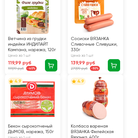
Ветчина из грудки
Сосиски ВЯЗАНКА
индейки ИНДИЛАЙТ
Сливочные Сливушки,
Кампана, нарезка, 120г
330г
Цена за 1 шт
Цена за 1 шт
119,99 руб
139,99 руб
199,99 руб
279,99 руб
-40%
-50%
4.9
4.9
Бекон сырокопченый
Колбаса вареная
ДЫМОВ, нарезка, 150г
ВЯЗАНКА Филейская
Вязанка, 400г
Цена за 1 шт