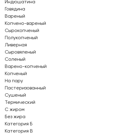
Индюшатина
Говядина
Вареный
Копчено-вареный
Сырокопченый
Полукопченый
Ливерная
Сыровяленый
Соленый
Варено-копченый
Копченый
На пару
Пастеризованный
Сушеный
Термический
С жиром
Без жира
Категория Б
Категория В