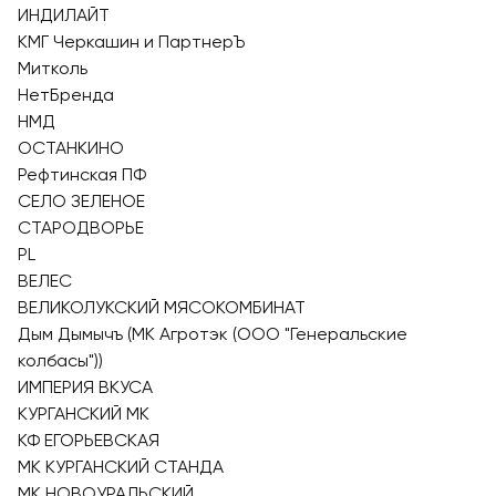
ИНДИЛАЙТ
КМГ Черкашин и ПартнерЪ
Митколь
НетБренда
НМД
ОСТАНКИНО
Рефтинская ПФ
СЕЛО ЗЕЛЕНОЕ
СТАРОДВОРЬЕ
PL
ВЕЛЕС
ВЕЛИКОЛУКСКИЙ МЯСОКОМБИНАТ
Дым Дымычъ (МК Агротэк (ООО "Генеральские
колбасы"))
ИМПЕРИЯ ВКУСА
КУРГАНСКИЙ МК
КФ ЕГОРЬЕВСКАЯ
МК КУРГАНСКИЙ СТАНДА
МК НОВОУРАЛЬСКИЙ