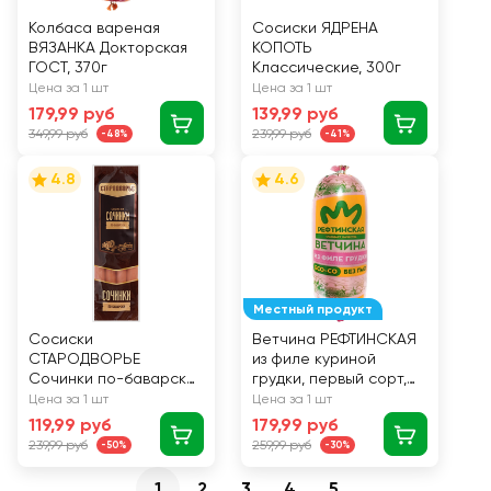
Колбаса вареная
Сосиски ЯДРЕНА
ВЯЗАНКА Докторская
КОПОТЬ
ГОСТ, 370г
Классические, 300г
Цена за 1 шт
Цена за 1 шт
179,99 руб
139,99 руб
349,99 руб
239,99 руб
-48%
-41%
4.8
4.6
Местный продукт
Сосиски
Ветчина РЕФТИНСКАЯ
СТАРОДВОРЬЕ
из филе куриной
Сочинки по-баварски,
грудки, первый сорт,
300г
400г
Цена за 1 шт
Цена за 1 шт
119,99 руб
179,99 руб
239,99 руб
259,99 руб
-50%
-30%
1
2
3
4
5