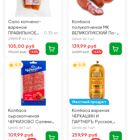
Сало копчено-
Колбаса
вареное
полукопченая МК
ПРАВИЛЬНОЕ
0.35 кг
ВЕЛИКОЛУКСКИЙ По-
РЕШЕНИЕ По-
краковски, 300г
299,99 ₽ за 1 кг
Цена за 1 шт
домашнему,
105,00 руб
139,99 руб
весовое
175,00 руб
249,99 руб
-40%
-44%
4.9
4.8
Местный продукт
Колбаса
Колбаса вареная
сырокопченая
ЧЕРКАШИН И
ЧЕРКИЗОВО Салями
ПАРТНЕРЪ Русская,
Астория, нарезка, 85г
категория Б, ГОСТ,
Цена за 1 шт
Цена за 1 шт
350г
109,99 руб
259,99 руб