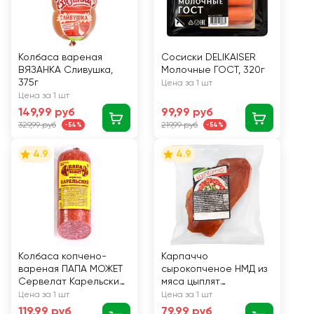
Колбаса вареная
Сосиски DELIKAISER
ВЯЗАНКА Сливушка,
Молочные ГОСТ, 320г
375г
Цена за 1 шт
Цена за 1 шт
149,99 руб
99,99 руб
329,99 руб
219,99 руб
-54%
-54%
4.9
4.9
Колбаса копчено-
Карпаччо
вареная ПАПА МОЖЕТ
сырокопченое НМД из
Сервелат Карельский,
мяса цыплят
280г
бройлеров, 100г
Цена за 1 шт
Цена за 1 шт
119,99 руб
79,99 руб