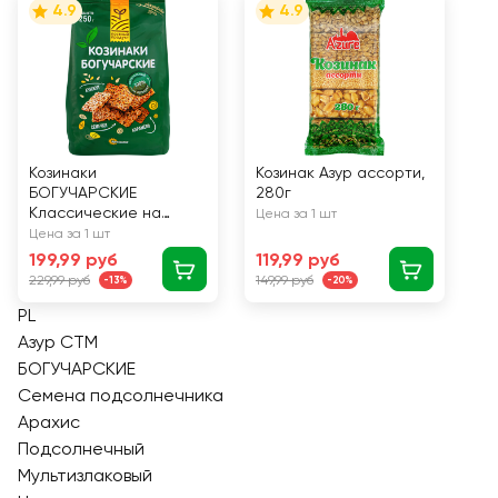
4.9
4.9
Козинаки
Козинак Азур ассорти,
БОГУЧАРСКИЕ
280г
Классические на
Цена за 1 шт
основе семян
Цена за 1 шт
подсолнечника и
199,99 руб
119,99 руб
кунжута, 250г
229,99 руб
149,99 руб
-13%
-20%
PL
Азур СТМ
БОГУЧАРСКИЕ
Семена подсолнечника
Арахис
Подсолнечный
Мультизлаковый