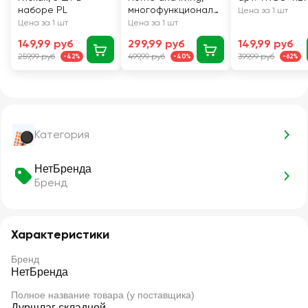
наборе PL
многофункциональ
Цена за 1 шт
ная, Арт. 102
Цена за 1 шт
Цена за 1 шт
149,99 руб
299,99 руб
149,99 руб
259,99 руб
499,99 руб
399,99 руб
-42%
-40%
-62%
Категория
НетБренда
Бренд
Характеристики
Бренд
НетБренда
Полное название товара (у поставщика)
Дуршлаг складной