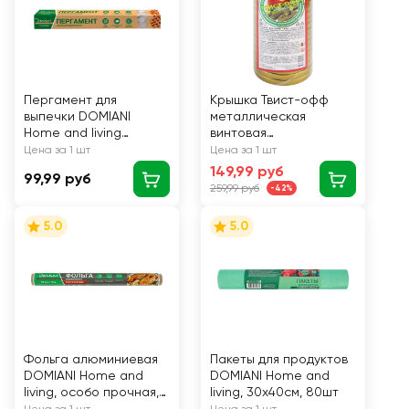
Пергамент для
Крышка Твист-офф
выпечки DOMIANI
металлическая
Home and living
винтовая
силиконизированный,
лакированная
Цена за 1 шт
Цена за 1 шт
38см, 5м
149,99 руб
99,99 руб
259,99 руб
-42%
5.0
5.0
Фольга алюминиевая
Пакеты для продуктов
DOMIANI Home and
DOMIANI Home and
living, особо прочная,
living, 30х40см, 80шт
29см, 14мкм, 10м