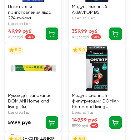
Пакеты для
Модуль сменный
приготовления льда,
АКВАФОР В5
224 кубика
Цена за 1 шт
Цена за 1 шт
49,99 руб
359,99 руб
69,99 руб
499,99 руб
-28%
-28%
5.0
5.0
Рукав для запекания
Модуль сменный
DOMIANI Home and
фильтрующий DOMIANI
living, 3м
Home and living
В15,1шт
Цена за 1 шт
Цена за 1 шт
149,99 руб
59,99 руб
159,99 руб
-6%
4.7
5.0