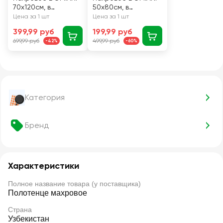
70х120см, в
50х80см, в
ассортименте
ассортименте
Цена за 1 шт
Цена за 1 шт
399,99 руб
199,99 руб
699,99 руб
499,99 руб
-42%
-60%
Категория
Бренд
Характеристики
Полное название товара (у поставщика)
Полотенце махровое
Страна
Узбекистан