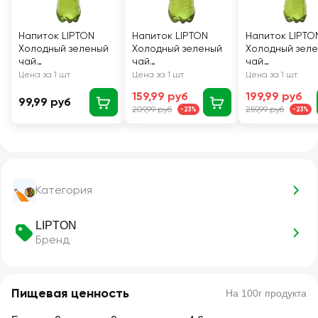
Напиток LIPTON
Напиток LIPTON
Напиток LIPTO
Холодный зеленый
Холодный зеленый
Холодный зел
чай
чай
чай
негазированный,
негазированный, 1л
негазированны
Цена за 1 шт
Цена за 1 шт
Цена за 1 шт
0.5л
1.5л
159,99 руб
199,99 руб
99,99 руб
209,99 руб
259,99 руб
-23%
-23%
Категория
LIPTON
Бренд
Пищевая ценность
На 100г продукта