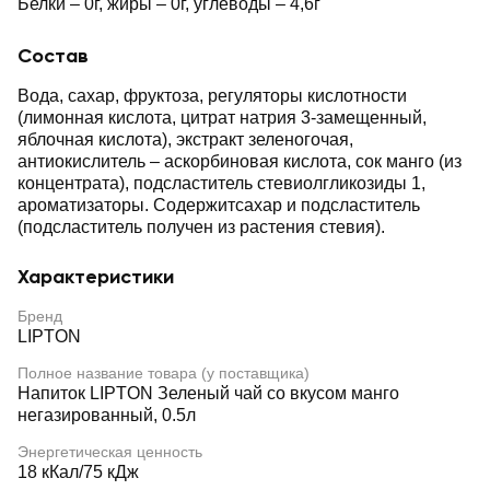
Белки – 0г, жиры – 0г, углеводы – 4,6г
Состав
Вода, сахар, фруктоза, регуляторы кислотности
(лимонная кислота, цитрат натрия 3-замещенный,
яблочная кислота), экстракт зеленогочая,
антиокислитель – аскорбиновая кислота, сок манго (из
концентрата), подсластитель стевиолгликозиды 1,
ароматизаторы. Содержитсахар и подсластитель
(подсластитель получен из растения стевия).
Характеристики
Бренд
LIPTON
Полное название товара (у поставщика)
Напиток LIPTON Зеленый чай со вкусом манго
негазированный, 0.5л
Энергетическая ценность
18 кКал/75 кДж