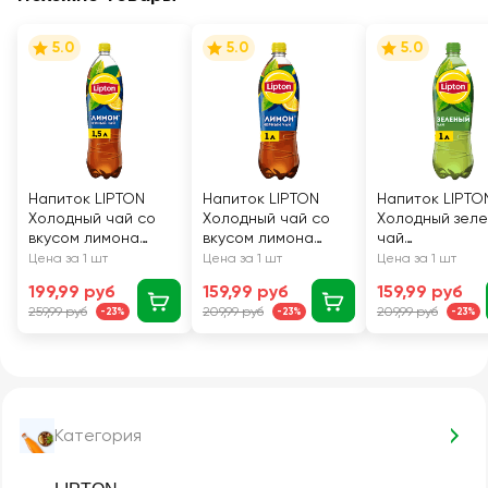
5.0
5.0
5.0
Напиток LIPTON
Напиток LIPTON
Напиток LIPTO
Холодный чай со
Холодный чай со
Холодный зел
вкусом лимона
вкусом лимона
чай
негазированный,
негазированный, 1л
негазированны
Цена за 1 шт
Цена за 1 шт
Цена за 1 шт
1.5л
199,99 руб
159,99 руб
159,99 руб
259,99 руб
209,99 руб
209,99 руб
-23%
-23%
-23%
Категория