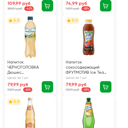
109,99 руб
74,99 руб
189,99 руб
99,99 руб
-42%
-25%
5.0
5.0
Напиток
Напиток
ЧЕРНОГОЛОВКА
сокосодержащий
Дюшес
ФРУТМОТИВ Ice Tea
сильногазированный,
Черный чай Лесные
Цена за 1 шт
Цена за 1 шт
0.5л
ягоды, 0.5л
79,99 руб
79,99 руб
99,99 руб
99,99 руб
-20%
-20%
5.0