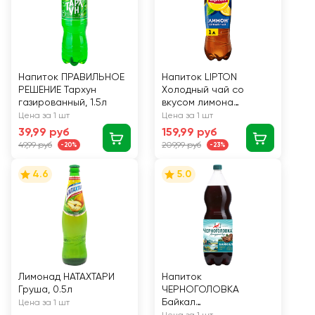
Напиток ПРАВИЛЬНОЕ
Напиток LIPTON
РЕШЕНИЕ Тархун
Холодный чай со
газированный, 1.5л
вкусом лимона
негазированный, 1л
Цена за 1 шт
Цена за 1 шт
39,99 руб
159,99 руб
49,99 руб
209,99 руб
-20%
-23%
4.6
5.0
Лимонад НАТАХТАРИ
Напиток
Груша, 0.5л
ЧЕРНОГОЛОВКА
Байкал
Цена за 1 шт
сильногазированный,