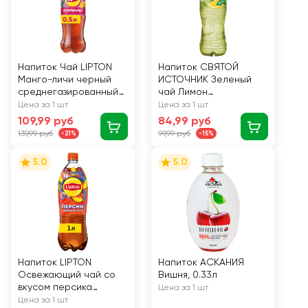
Напиток Чай LIPTON
Напиток СВЯТОЙ
Манго-личи черный
ИСТОЧНИК Зеленый
среднегазированный
чай Лимон
п/б 0,5л.
негазированный, 0.5л
Цена за 1 шт
Цена за 1 шт
109,99 руб
84,99 руб
139,99 руб
99,99 руб
-21%
-15%
5.0
5.0
Напиток LIPTON
Напиток АСКАНИЯ
Освежающий чай со
Вишня, 0.33л
вкусом персика
Цена за 1 шт
негазированный, 1л
Цена за 1 шт