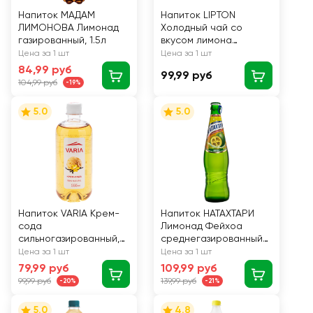
Напиток МАДАМ
Напиток LIPTON
ЛИМОНОВА Лимонад
Холодный чай со
газированный, 1.5л
вкусом лимона
негазированный, 0.5л
Цена за 1 шт
Цена за 1 шт
84,99 руб
99,99 руб
104,99 руб
-19%
5.0
5.0
Напиток VARIA Крем-
Напиток НАТАХТАРИ
сода
Лимонад Фейхоа
сильногазированный,
среднегазированный,
0.555л
0.5л
Цена за 1 шт
Цена за 1 шт
79,99 руб
109,99 руб
99,99 руб
139,99 руб
-20%
-21%
5.0
4.8