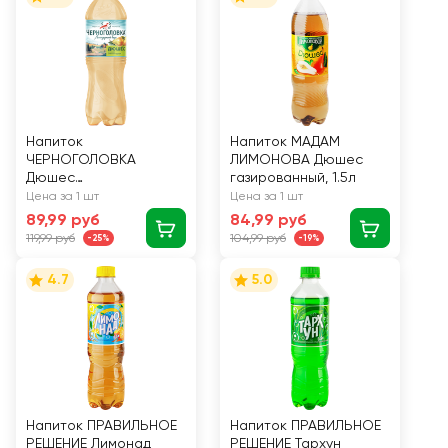
Напиток
Напиток МАДАМ
ЧЕРНОГОЛОВКА
ЛИМОНОВА Дюшес
Дюшес
газированный, 1.5л
сильногазированный,
Цена за 1 шт
Цена за 1 шт
1л
89,99 руб
84,99 руб
119,99 руб
104,99 руб
-25%
-19%
4.7
5.0
Напиток ПРАВИЛЬНОЕ
Напиток ПРАВИЛЬНОЕ
РЕШЕНИЕ Лимонад
РЕШЕНИЕ Тархун