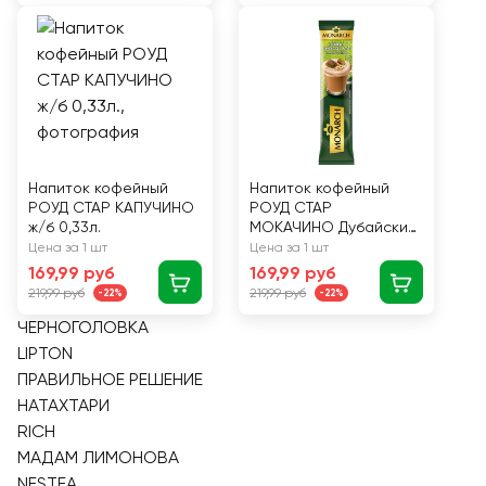
Напиток кофейный
Напиток кофейный
РОУД СТАР КАПУЧИНО
РОУД СТАР
ж/б 0,33л.
МОКАЧИНО Дубайский
шоколад ж/б 0,33л.
Цена за 1 шт
Цена за 1 шт
169,99 руб
169,99 руб
219,99 руб
219,99 руб
-22%
-22%
ЧЕРНОГОЛОВКА
LIPTON
ПРАВИЛЬНОЕ РЕШЕНИЕ
НАТАХТАРИ
RICH
МАДАМ ЛИМОНОВА
NESTEA