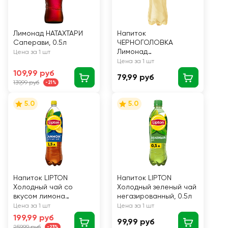
Лимонад НАТАХТАРИ
Напиток
Саперави, 0.5л
ЧЕРНОГОЛОВКА
Лимонад
Цена за 1 шт
оригинальный
Цена за 1 шт
сильногазированный,
109,99 руб
79,99 руб
0.5л
139,99 руб
-21%
5.0
5.0
Напиток LIPTON
Напиток LIPTON
Холодный чай со
Холодный зеленый чай
вкусом лимона
негазированный, 0.5л
негазированный, 1.5л
Цена за 1 шт
Цена за 1 шт
199,99 руб
99,99 руб
259,99 руб
-23%