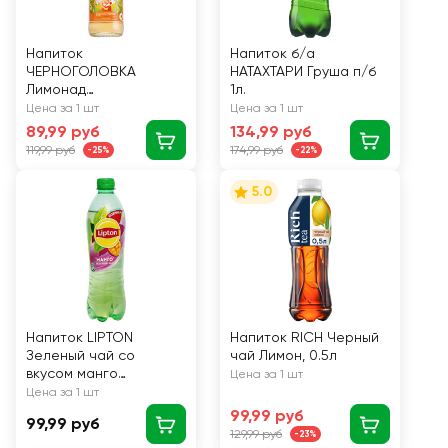
Напиток
Напиток б/а
ЧЕРНОГОЛОВКА
НАТАХТАРИ Груша п/б
Лимонад
1л.
Оригинальный
Цена за 1 шт
Цена за 1 шт
сильногазированный,
89,99 руб
134,99 руб
0.5л
119,99 руб
174,99 руб
-25%
-22%
5.0
Напиток LIPTON
Напиток RICH Черный
Зеленый чай со
чай Лимон, 0.5л
вкусом манго
Цена за 1 шт
негазированный, 0.5л
Цена за 1 шт
99,99 руб
99,99 руб
129,99 руб
-23%