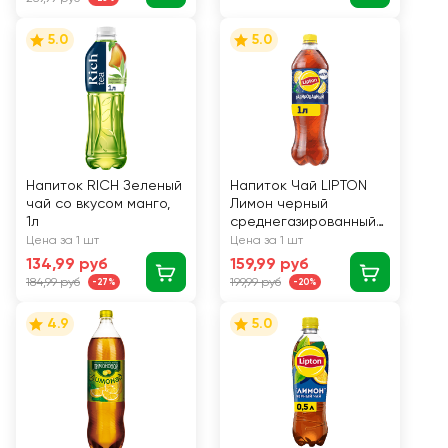
5.0
5.0
Напиток RICH Зеленый
Напиток Чай LIPTON
чай со вкусом манго,
Лимон черный
1л
среднегазированный
п/б 1л.
Цена за 1 шт
Цена за 1 шт
134,99 руб
159,99 руб
184,99 руб
199,99 руб
-27%
-20%
4.9
5.0