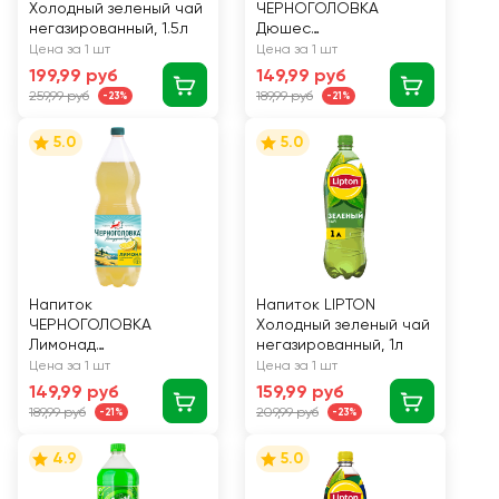
Холодный зеленый чай
ЧЕРНОГОЛОВКА
негазированный, 1.5л
Дюшес
сильногазированный,
Цена за 1 шт
Цена за 1 шт
2л
199,99 руб
149,99 руб
259,99 руб
189,99 руб
-23%
-21%
5.0
5.0
Напиток
Напиток LIPTON
ЧЕРНОГОЛОВКА
Холодный зеленый чай
Лимонад
негазированный, 1л
Оригинальный
Цена за 1 шт
Цена за 1 шт
сильногазированный,
149,99 руб
159,99 руб
2л
189,99 руб
209,99 руб
-21%
-23%
4.9
5.0