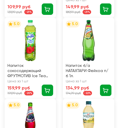
Цена за 1 шт
2л
109,99 руб
149,99 руб
139,99 руб
189,99 руб
-21%
-21%
5.0
5.0
Напиток
Напиток б/а
сокосодержащий
НАТАХТАРИ Фейхоа п/
ФРУТМОТИВ Ice Tea
б 1л.
Зеленый чай Малина,
Цена за 1 шт
Цена за 1 шт
1.5л
159,99 руб
134,99 руб
199,99 руб
174,99 руб
-20%
-22%
5.0
5.0