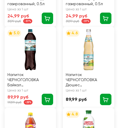
газированный, 0.5л
газированный, 0.5л
Цена за 1 шт
Цена за 1 шт
24,99 руб
24,99 руб
39,99 руб
39,99 руб
-37%
-37%
5.0
4.6
Напиток
Напиток
ЧЕРНОГОЛОВКА
ЧЕРНОГОЛОВКА
Байкал
Дюшес
сильногазированный,
сильногазированный,
Цена за 1 шт
Цена за 1 шт
1л
0.5л
89,99 руб
89,99 руб
119,99 руб
-25%
4.8