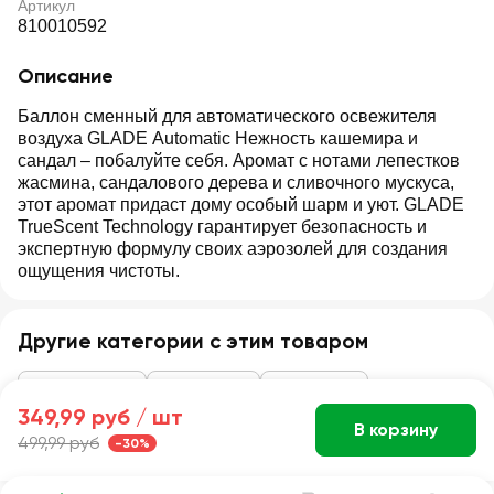
Артикул
810010592
Описание
Баллон сменный для автоматического освежителя
воздуха GLADE Automatic Нежность кашемира и
сандал ‒ побалуйте себя. Аромат с нотами лепестков
жасмина, сандалового дерева и сливочного мускуса,
этот аромат придаст дому особый шарм и уют. GLADE
TrueScent Technology гарантирует безопасность и
экспертную формулу своих аэрозолей для создания
ощущения чистоты.
Другие категории с этим товаром
Бытовая химия
Освежители
Для воздуха
349,99 руб /
шт
В корзину
499,99 руб
-30%