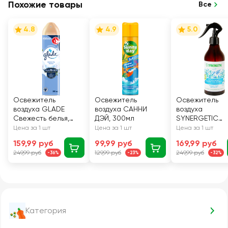
Похожие товары
Все
4.8
4.9
5.0
Освежитель
Освежитель
Освежитель
воздуха GLADE
воздуха САННИ
воздуха
Свежесть белья,
ДЭЙ, 300мл
SYNERGETIC
300мл
Горные травы 
Цена за 1 шт
Цена за 1 шт
Цена за 1 шт
эдельвейс, 38
159,99 руб
99,99 руб
169,99 руб
249,99 руб
129,99 руб
249,99 руб
-36%
-23%
-32%
Категория