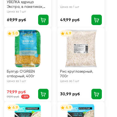
УВЕЛКА ядрица
Экстра, в пакетиках,
Цена за 1 шт
5х80г
Цена за 1 шт
69,99 руб
49,99 руб
5.0
4.9
Булгур O`GREEN
Рис круглозерный,
отборный, 400г
700г
Цена за 1 шт
Цена за 1 шт
79,99 руб
30,99 руб
99,99 руб
-20%
4.9
4.9