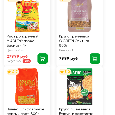
Рис пропаренный
Крупа гречневая
MIADI TaMashAe
O`GREEN Элитная,
Басмати, 1кг
800г
Цена за 1 шт
Цена за 1 шт
279,99 руб
79,99 руб
349,99 руб
-20%
4.7
5.0
Пшено шлифованное
Крупа пшеничная
первый сорт, 800г
Булгур, в пакетиках,