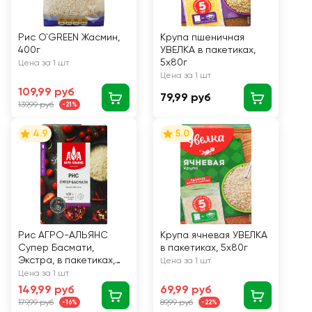
Рис O`GREEN Жасмин,
Крупа пшеничная
400г
УВЕЛКА в пакетиках,
5х80г
Цена за 1 шт
Цена за 1 шт
109,99 руб
79,99 руб
139,99 руб
-21%
4.9
5.0
Рис АГРО-АЛЬЯНС
Крупа ячневая УВЕЛКА
Супер Басмати,
в пакетиках, 5х80г
Экстра, в пакетиках,
Цена за 1 шт
5х80г
Цена за 1 шт
149,99 руб
69,99 руб
179,99 руб
89,99 руб
-16%
-22%