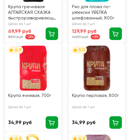
Крупа гречневая
Рис для плова по-
АЛТАЙСКАЯ СКАЗКА
узбекски УВЕЛКА
быстроразваривающа
шлифованный, 800г
яся Экстра, ядрица,
Цена за 1 шт
Цена за 1 шт
800г
69,99 руб
129,99 руб
89,99 руб
149,99 руб
-22%
-13%
4.9
5.0
Крупа ячневая, 700г
Крупа перловая, 800г
Цена за 1 шт
Цена за 1 шт
34,99 руб
34,99 руб
4.9
4.9