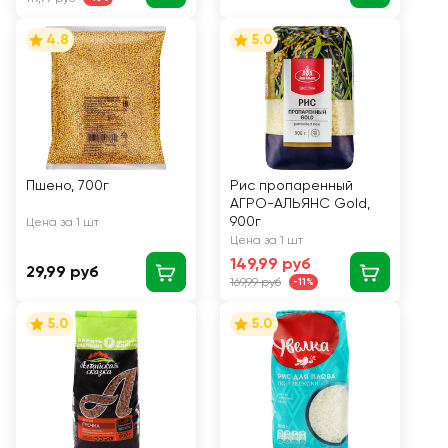
4.8
5.0
Пшено, 700г
Рис пропаренный
АГРО-АЛЬЯНС Gold,
900г
Цена за 1 шт
Цена за 1 шт
149,99 руб
29,99 руб
169,99 руб
-11%
5.0
5.0