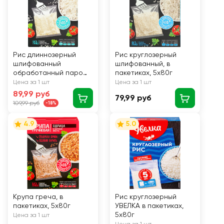
Рис длиннозерный
Рис круглозерный
шлифованный
шлифованный, в
обработанный паром,
пакетиках, 5х80г
в пакетиках, 5х80г
Цена за 1 шт
Цена за 1 шт
89,99 руб
79,99 руб
109,99 руб
-18%
4.9
5.0
Крупа греча, в
Рис круглозерный
пакетиках, 5х80г
УВЕЛКА в пакетиках,
5х80г
Цена за 1 шт