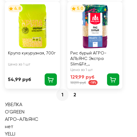
4.8
5.0
Крупа кукурузная, 700г
Рис бурый АГРО-
АЛЬЯНС Экстра
Slim&Fit,
Цена за 1 шт
нешлифованный, 1-й
Цена за 1 шт
сорт, 800г
129,99 руб
54,99 руб
159,99 руб
-18%
1
2
УВЕЛКА
O`GREEN
АГРО-АЛЬЯНС
нет
YELLI