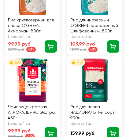
Рис круглозерный для
Рис длиннозерный
плова O`GREEN
O`GREEN пропаренный
Акмаржан, 800г
шлифованный, 800г
Цена за 1 шт
Цена за 1 шт
99,99 руб
109,99 руб
129,99 руб
139,99 руб
-23%
-21%
5.0
4.9
Чечевица красная
Рис для плова
АГРО-АЛЬЯНС Экстра,
НАЦИОНАЛЬ 1-й сорт,
450г
900г
Цена за 1 шт
Цена за 1 шт
99,99 руб
159,99 руб
119,99 руб
-16%