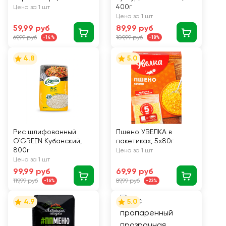
400г
Цена за 1 шт
Цена за 1 шт
59,99 руб
89,99 руб
69,99 руб
109,99 руб
-14%
-18%
4.8
5.0
Рис шлифованный
Пшено УВЕЛКА в
O`GREEN Кубанский,
пакетиках, 5х80г
800г
Цена за 1 шт
Цена за 1 шт
99,99 руб
69,99 руб
119,99 руб
89,99 руб
-16%
-22%
4.9
5.0