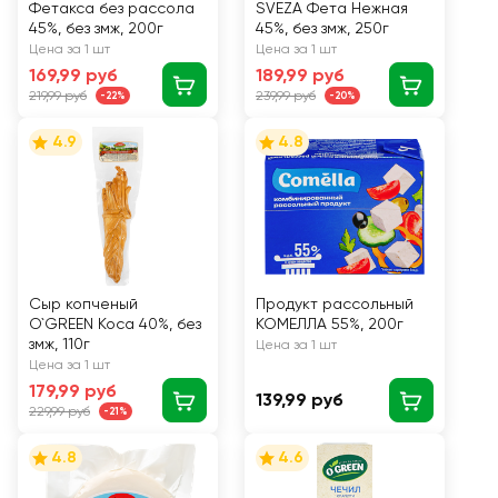
Фетакса без рассола
SVEZA Фета Нежная
45%, без змж, 200г
45%, без змж, 250г
Цена за 1 шт
Цена за 1 шт
169,99 руб
189,99 руб
219,99 руб
239,99 руб
-22%
-20%
4.9
4.8
Сыр копченый
Продукт рассольный
O`GREEN Коса 40%, без
КОМЕЛЛА 55%, 200г
змж, 110г
Цена за 1 шт
Цена за 1 шт
179,99 руб
139,99 руб
229,99 руб
-21%
4.8
4.6