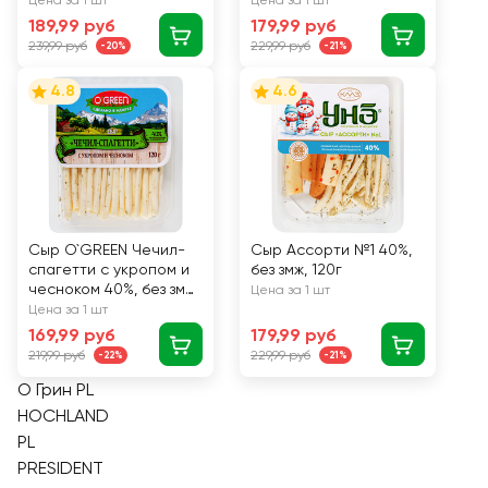
Цена за 1 шт
Цена за 1 шт
189,99 руб
179,99 руб
239,99 руб
229,99 руб
-20%
-21%
4.8
4.6
Сыр O`GREEN Чечил-
Сыр Ассорти №1 40%,
спагетти с укропом и
без змж, 120г
чесноком 40%, без змж,
Цена за 1 шт
120г
Цена за 1 шт
169,99 руб
179,99 руб
219,99 руб
229,99 руб
-22%
-21%
О Грин PL
HOCHLAND
PL
PRESIDENT