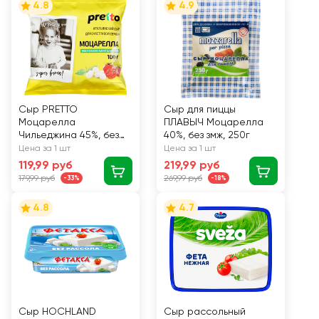
4.8
4.9
Сыр PRETTO
Сыр для пиццы
Моцарелла
ПЛАВЫЧ Моцарелла
Чильеджина 45%, без
40%, без змж, 250г
змж, вес сыра 100г, вес
Цена за 1 шт
Цена за 1 шт
с водой, 180г
119,99 руб
219,99 руб
179,99 руб
269,99 руб
-33%
-18%
4.8
4.7
Сыр HOCHLAND
Сыр рассольный