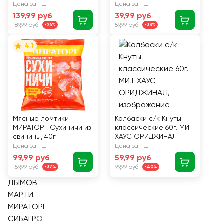
100г
Цена за 1 шт
Цена за 1 шт
139,99 руб
39,99 руб
189,99 руб
59,99 руб
-26%
-33%
4.1
Мясные ломтики
Колбаски с/к Кнуты
МИРАТОРГ Сухиничи из
классические 60г. МИТ
свинины, 40г
ХАУС ОРИДЖИНАЛ
Цена за 1 шт
Цена за 1 шт
99,99 руб
59,99 руб
159,99 руб
99,99 руб
-37%
-40%
ДЫМОВ
МАРТИ
МИРАТОРГ
СИБАГРО