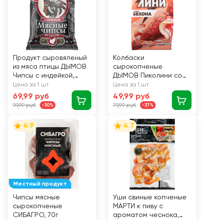
Продукт сыровяленый
Колбаски
из мяса птицы ДЫМОВ
сырокопченые
Чипсы с индейкой,
ДЫМОВ Пиколини со
экстра, нарезка, 25г
вкусом бекона, 50г
Цена за 1 шт
Цена за 1 шт
69,99 руб
49,99 руб
99,99 руб
79,99 руб
-30%
-37%
4.9
4.7
Местный продукт
Чипсы мясные
Уши свиные копченые
сырокопченые
МАРТИ к пиву с
СИБАГРО, 70г
ароматом чеснока,