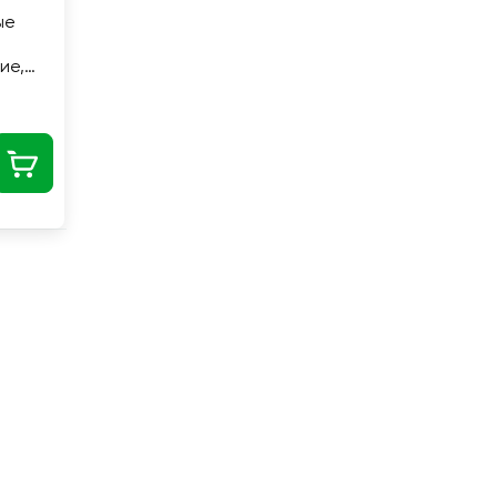
ые
ие,