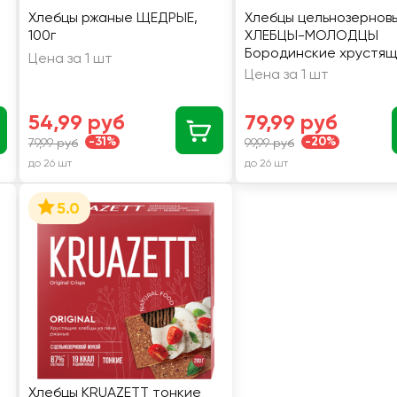
Хлебцы ржаные ЩЕДРЫЕ,
Хлебцы цельнозернов
100г
ХЛЕБЦЫ-МОЛОДЦЫ
Бородинские хрустящ
Цена за 1 шт
150г
Цена за 1 шт
54,99 руб
79,99 руб
-31%
-20%
79,99 руб
99,99 руб
до 26 шт
до 26 шт
5.0
Хлебцы KRUAZETT тонкие