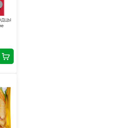
ОДЦЫ
ие