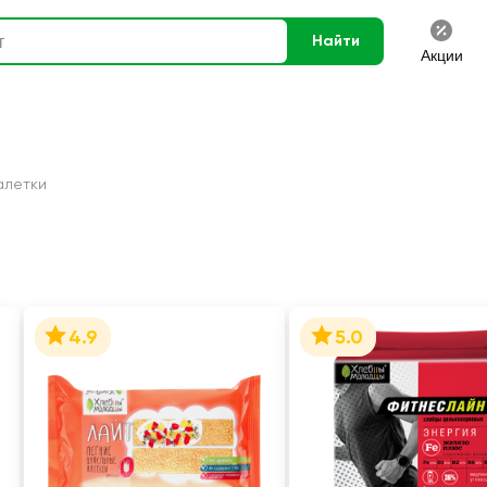
Найти
Акции
алетки
4.9
5.0