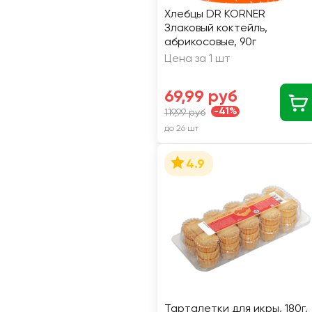
Хлебцы DR KORNER
Злаковый коктейль,
абрикосовые, 90г
Цена за 1 шт
69,99 руб
-41%
119,99 руб
до 26 шт
4.9
Тарталетки для икры, 180г,