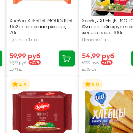
Хлебцы ХЛЕБЦЫ-МОЛОДЦЫ
Хлебцы ХЛЕБЦЫ-МОЛ
Лайт вафельные ржаные,
ФитнесЛайн хрустящ
70г
железо плюс, 100г
Цена за 1 шт
Цена за 1 шт
59,99 руб
54,99 руб
-25%
-21%
79,99 руб
69,99 руб
до 73 шт
до 36 шт
4.9
5.0