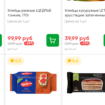
Хлебцы ржаные ЩЕДРЫЕ
Хлебцы кукурузные LET
тонкие, 170г
хрустящие запеченные
Цена за 1 шт
Цена за 1 шт
99,99 руб
39,99 руб
-28%
-33%
139,99 руб
59,99 руб
до 9 шт
до 26 шт
5.0
5.0