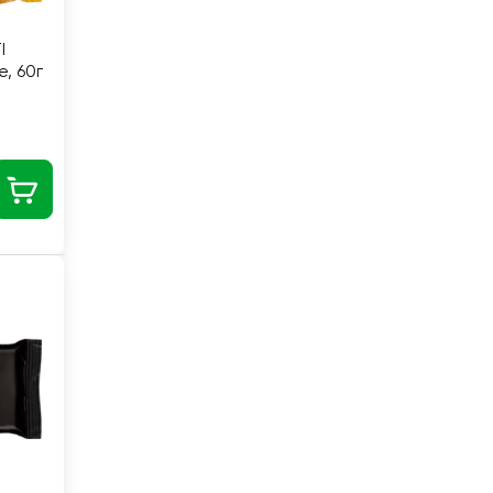
I
, 60г