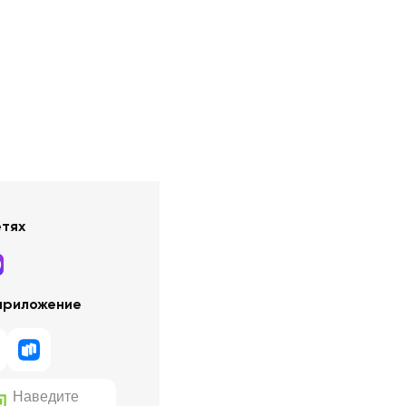
етях
приложение
Наведите