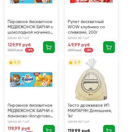
Пирожное бисквитное
Рулет бисквитный
МЕДВЕЖОНОК БАРНИ с
WOW клубника со
шоколадной начинкой,
сливками, 200г
5х30г
Цена за 1 шт
Цена за 1 шт
129,99 руб
49,99 руб
159,99 руб
69,99 руб
-18%
-28%
5.0
4.9
Пирожное бисквитное
Тесто дрожжевое ИП
МЕДВЕЖОНОК БАРНИ с
МХИТАРЯН Домашнее,
бананово-йогуртовой
1кг
начинкой, 150г
Цена за 1 шт
Цена за 1 шт
119,99 руб
119,99 руб