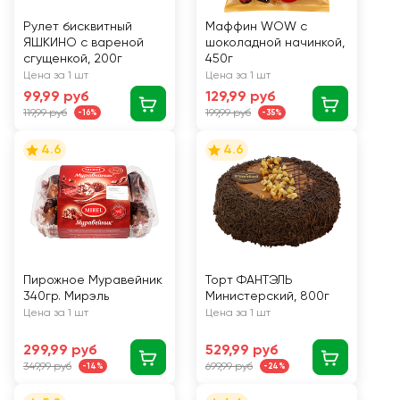
Рулет бисквитный
Маффин WOW с
ЯШКИНО с вареной
шоколадной начинкой,
сгущенкой, 200г
450г
Цена за 1 шт
Цена за 1 шт
99,99 руб
129,99 руб
119,99 руб
199,99 руб
-16%
-35%
4.6
4.6
Пирожное Муравейник
Торт ФАНТЭЛЬ
340гр. Мирэль
Министерский, 800г
Цена за 1 шт
Цена за 1 шт
299,99 руб
529,99 руб
349,99 руб
699,99 руб
-14%
-24%