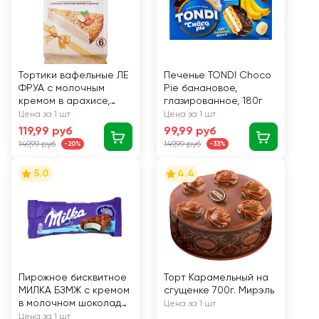
Тортики вафельные ЛЕ
Печенье TONDI Choco
ФРУА с молочным
Pie банановое,
кремом в арахисе,
глазированное, 180г
145г.
Цена за 1 шт
Цена за 1 шт
119,99 руб
99,99 руб
149,99 руб
149,99 руб
-20%
-33%
5.0
4.4
Пирожное бисквитное
Торт Карамельный на
МИЛКА БЗМЖ с кремом
сгущенке 700г. Мирэль
в молочном шоколаде
Цена за 1 шт
в/у 27г.
Цена за 1 шт