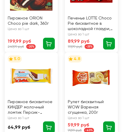
Пирожное ORION
Печенье LOTTE Choco
Choco pie dark, 360г
Pie бисквитное в
шоколадной глазури,
Цена за 1 шт
6х28г
Цена за 1 шт
199,99 руб
89,99 руб
249,99 руб
119,99 руб
-20%
-25%
5.0
4.8
Пирожное бисквитное
Рулет бисквитный
КИНДЕР молочный
WOW Вареная
ломтик Персик-
сгущенка, 200г
Маракуйя 23,5% 28г.
Цена за 1 шт
Цена за 1 шт
БЗМЖ
59,99 руб
64,99 руб
99,99 руб
-40%