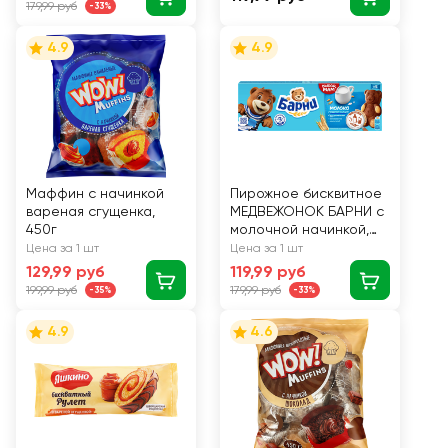
179,99 руб
-33%
4.9
4.9
Маффин с начинкой
Пирожное бисквитное
вареная сгущенка,
МЕДВЕЖОНОК БАРНИ с
450г
молочной начинкой,
5х30г
Цена за 1 шт
Цена за 1 шт
129,99 руб
119,99 руб
199,99 руб
179,99 руб
-35%
-33%
4.9
4.6