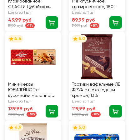
глазированное
Pie клубничное,
СЛАСТИ Дубайская
глазированное, 180г
сказка, 38г
Цена за 1 шт
Цена за 1 шт
49,99 руб
89,99 руб
59,99 руб
119,99 руб
-16%
-25%
4.4
5.0
Мини-кексы
Тортики вафельные ЛЕ
ЮБИЛЕЙНОЕ с
ФРУА с шоколадным
кусочками молочного
кремом, 130г
шоколада, 140г
Цена за 1 шт
Цена за 1 шт
139,99 руб
119,99 руб
199,99 руб
149,99 руб
-30%
-20%
4.9
5.0