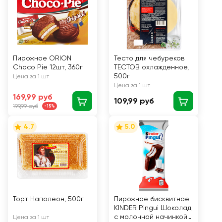
Пирожное ORION
Тесто для чебуреков
Choco Pie 12шт, 360г
ТЕСТОВ охлажденное,
500г
Цена за 1 шт
Цена за 1 шт
169,99 руб
109,99 руб
199,99 руб
-15%
4.7
5.0
Торт Наполеон, 500г
Пирожное бисквитное
KINDER Pingui Шоколад
с молочной начинкой,
Цена за 1 шт