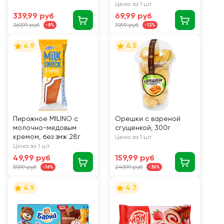
30г
Цена за 1 шт
339,99 руб
69,99 руб
369,99 руб
79,99 руб
-8%
-12%
4.9
4.5
Пирожное MILINO с
Орешки с вареной
молочно-медовым
сгущенкой, 300г
кремом, без змж 28г
Цена за 1 шт
Цена за 1 шт
49,99 руб
159,99 руб
59,99 руб
249,99 руб
-16%
-36%
4.9
4.7