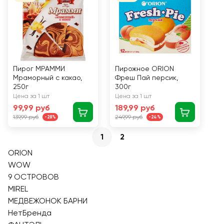
Пирог МРАММИ
Пирожное ORION
Мраморный с какао,
Фреш Пай персик,
250г
300г
Цена за 1 шт
Цена за 1 шт
99,99 руб
189,99 руб
139,99 руб
249,99 руб
-28%
-24%
1
2
ORION
WOW
9 ОСТРОВОВ
MIREL
МЕДВЕЖОНОК БАРНИ
НетБренда