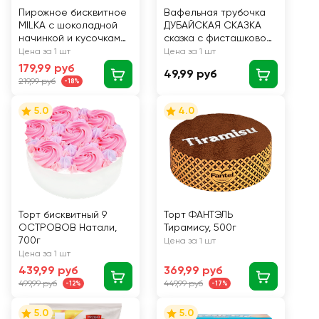
Пирожное бисквитное
Вафельная трубочка
MILKA с шоколадной
ДУБАЙСКАЯ СКАЗКА
начинкой и кусочками
сказка с фисташковой
молочного шоколада,
начинкой СЛАСТИ ф/п
Цена за 1 шт
Цена за 1 шт
175г
60г.
179,99 руб
49,99 руб
219,99 руб
-18%
5.0
4.0
Торт бисквитный 9
Торт ФАНТЭЛЬ
ОСТРОВОВ Натали,
Тирамису, 500г
700г
Цена за 1 шт
Цена за 1 шт
439,99 руб
369,99 руб
499,99 руб
449,99 руб
-12%
-17%
5.0
5.0