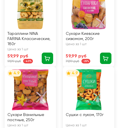
Тараллини NINA
Сухари Киевские
FARINA Классические,
сизюмом, 200г
180г
Цена за 1 шт
Цена за 1 шт
59,99 руб
59,99 руб
99,99 руб
79,99 руб
-40%
-25%
4.9
4.9
Сухари Ванильные
Сушки с луком, 170г
постные, 250г
Цена за 1 шт
Цена за 1 шт