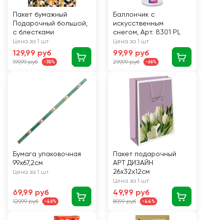
Пакет бумажный
Баллончик с
Подарочный большой,
искусственным
с блестками
снегом, Арт. 8301 PL
Цена за 1 шт
Цена за 1 шт
129,99 руб
99,99 руб
199,99 руб
299,99 руб
-35%
-66%
Бумага упаковочная
Пакет подарочный
99х67,2см
АРТ ДИЗАЙН
26х32х12см
Цена за 1 шт
Цена за 1 шт
69,99 руб
49,99 руб
129,99 руб
89,99 руб
-46%
-44%