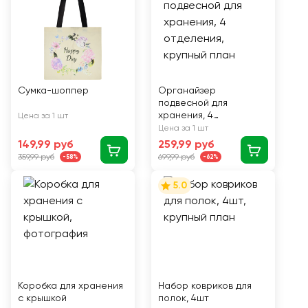
Сумка-шоппер
Органайзер
подвесной для
хранения, 4
Цена за 1 шт
отделения
Цена за 1 шт
149,99 руб
259,99 руб
359,99 руб
699,99 руб
-58%
-62%
5.0
Коробка для хранения
Набор ковриков для
с крышкой
полок, 4шт