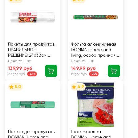
Пакеты для продуктов
Фольга алюминиевая
ПРАВИЛЬНОЕ
DOMIANI Home and
РЕШЕНИЕ! 24х38см,
living, особо прочная,
250шт
29см, 14мкм, 10м
Цена за 1 шт
Цена за 1 шт
139,99 руб
149,99 руб
239,99 руб
199,99 руб
-41%
-25%
5.0
4.9
Пакеты для продуктов
Пакет-крышка
DOMIANI Home and
DOMIANI Home and