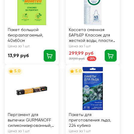
Пакет большой
Кассета сменная
биоразлагаемый,
БАРЬЕР Классик для
40х60см
жесткой воды, пластик
Арт. К311Р12/
Цена за 1 шт
Цена за 1 шт
Б-228225/94
299,99 руб
13,99 руб
399,99 руб
-25%
5.0
5.0
Пергамент для
Пакеты для
выпечки GURMANOFF
приготовления льда,
силиконизированный,
224 кубика
15 листов
Цена за 1 шт
Цена за 1 шт