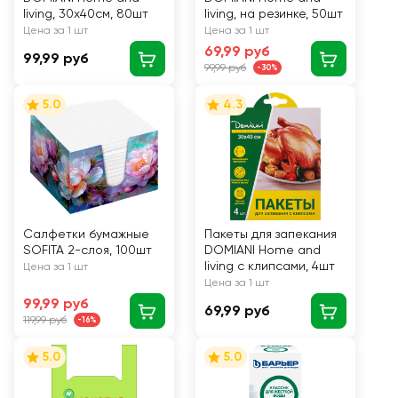
living, 30х40см, 80шт
living, на резинке, 50шт
Цена за 1 шт
Цена за 1 шт
69,99 руб
99,99 руб
99,99 руб
-30%
5.0
4.3
Салфетки бумажные
Пакеты для запекания
SOFITA 2-слоя, 100шт
DOMIANI Home and
living с клипсами, 4шт
Цена за 1 шт
Цена за 1 шт
99,99 руб
69,99 руб
119,99 руб
-16%
5.0
5.0