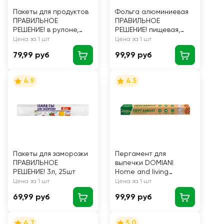
Пакеты для продуктов
Фольга алюминиевая
ПРАВИЛЬНОЕ
ПРАВИЛЬНОЕ
РЕШЕНИЕ! в рулоне,
РЕШЕНИЕ! пищевая,
24х38см, 100шт
10м
Цена за 1 шт
Цена за 1 шт
79,99 руб
99,99 руб
4.9
4.5
Пакеты для заморозки
Пергамент для
ПРАВИЛЬНОЕ
выпечки DOMIANI
РЕШЕНИЕ! 3л, 25шт
Home and living
силиконизированный,
Цена за 1 шт
Цена за 1 шт
38см, 5м
69,99 руб
99,99 руб
4.7
5.0