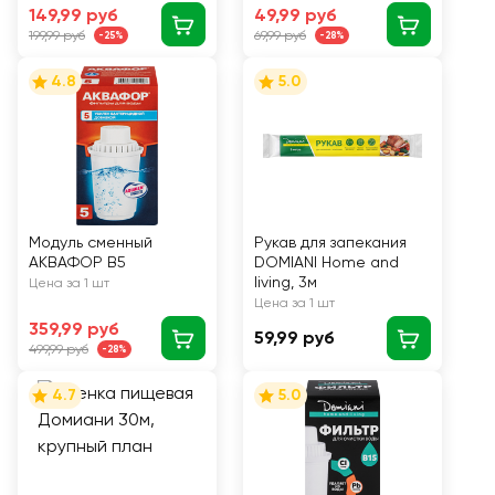
149,99 руб
49,99 руб
199,99 руб
69,99 руб
-25%
-28%
4.8
5.0
Модуль сменный
Рукав для запекания
АКВАФОР В5
DOMIANI Home and
living, 3м
Цена за 1 шт
Цена за 1 шт
359,99 руб
59,99 руб
499,99 руб
-28%
4.7
5.0