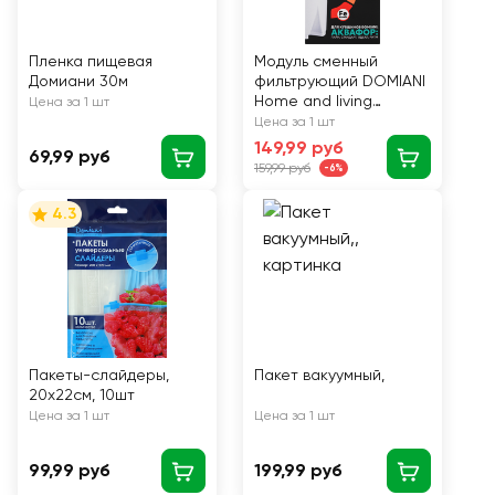
Пленка пищевая
Модуль сменный
Домиани 30м
фильтрующий DOMIANI
Home and living
Цена за 1 шт
В15,1шт
Цена за 1 шт
149,99 руб
69,99 руб
159,99 руб
-6%
4.3
Пакеты-слайдеры,
Пакет вакуумный,
20х22см, 10шт
Цена за 1 шт
Цена за 1 шт
99,99 руб
199,99 руб