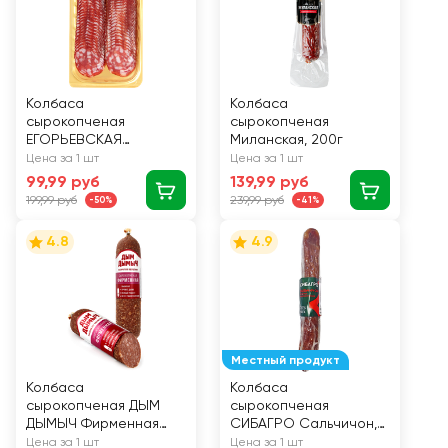
Колбаса
Колбаса
сырокопченая
сырокопченая
ЕГОРЬЕВСКАЯ
Миланская, 200г
Брауншвейгская ГОСТ,
Цена за 1 шт
Цена за 1 шт
нарезка, 70г
99,99 руб
139,99 руб
199,99 руб
239,99 руб
-50%
-41%
4.8
4.9
Местный продукт
Колбаса
Колбаса
сырокопченая ДЫМ
сырокопченая
ДЫМЫЧ Фирменная
СИБАГРО Сальчичон,
полусухая, 300г
160г
Цена за 1 шт
Цена за 1 шт