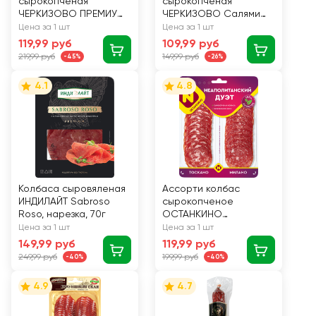
сырокопченая
сырокопченая
ЧЕРКИЗОВО ПРЕМИУМ
ЧЕРКИЗОВО Салями
Сервелетти, нарезка,
Астория, нарезка, 85г
Цена за 1 шт
Цена за 1 шт
85г
119,99 руб
109,99 руб
219,99 руб
149,99 руб
-45%
-26%
4.1
4.8
Колбаса сыровяленая
Ассорти колбас
ИНДИЛАЙТ Sabroso
сырокопченое
Roso, нарезка, 70г
ОСТАНКИНО
Неаполитанский дуэт,
Цена за 1 шт
Цена за 1 шт
нарезка, 90г
149,99 руб
119,99 руб
249,99 руб
199,99 руб
-40%
-40%
4.9
4.7