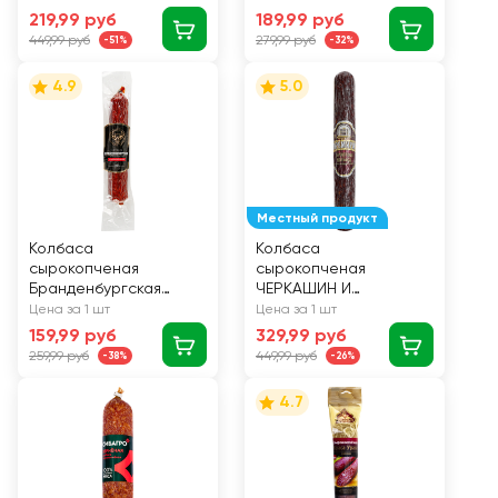
219,99 руб
189,99 руб
449,99 руб
279,99 руб
-51%
-32%
4.9
5.0
Местный продукт
Колбаса
Колбаса
сырокопченая
сырокопченая
Бранденбургская
ЧЕРКАШИН И
Оригинальная, 200г
ПАРТНЕРЪ Премиум,
Цена за 1 шт
Цена за 1 шт
230г
159,99 руб
329,99 руб
259,99 руб
449,99 руб
-38%
-26%
4.7