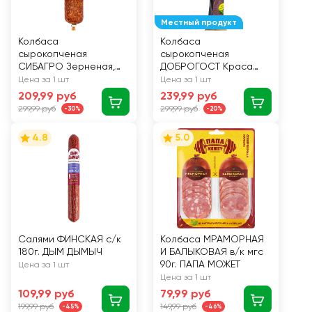
Местный продукт
Колбаса
Колбаса
сырокопченая
сырокопченая
СИБАГРО Зерненая,
ДОБРОГОСТ Краса
200г
Урала Салями
Цена за 1 шт
Цена за 1 шт
полусухая, категория
209,99 руб
239,99 руб
Б, 200г
299,99 руб
299,99 руб
-30%
-20%
4.8
5.0
Салями ФИНСКАЯ с/к
Колбаса МРАМОРНАЯ
180г. ДЫМ ДЫМЫЧ
И БАЛЫКОВАЯ в/к мгс
90г. ПАПА МОЖЕТ
Цена за 1 шт
Цена за 1 шт
109,99 руб
79,99 руб
199,99 руб
149,99 руб
-45%
-46%