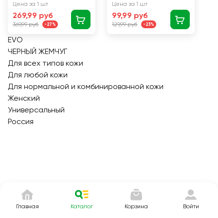
Очищение+уход 2в1,
нормальной и
Цена за 1 шт
Цена за 1 шт
для всех типов кожи,
комбинированной
269,99 руб
99,99 руб
150мл
кожи, 42г
369,99 руб
129,99 руб
-27%
-23%
EVO
ЧЕРНЫЙ ЖЕМЧУГ
Для всех типов кожи
Для любой кожи
Для нормальной и комбинированной кожи
Женский
Универсальный
Россия
Главная
Каталог
Корзина
Войти