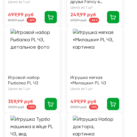
друзья Fancy в
Цена за 1 шт
ассортименте ЧЗ
Цена за 1 шт
699,99 руб
249,99 руб
899,99 руб
699,99 руб
-22%
-64%
Игровой набор
Игрушка мягкая
Рыбалка PL ЧЗ
«Милашки» PL ЧЗ
Цена за 1 шт
Цена за 1 шт
359,99 руб
499,99 руб
399,99 руб
599,99 руб
-10%
-16%