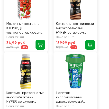
Молочный коктейль
Коктейль протеиновый
ЮНИКИДС
высокобелковый
ультрапастеризованн
HYPER со вкусом
ый со вкусом клубники
шоколада 0,5%
Цена за 1 шт
Цена за 1 шт
2,5% т/б 200мл.
бутылка 250г. ЭРМАНН
34,99 руб
159,99 руб
БЗМЖ
44,99 руб
179,99 руб
-22%
-11%
Коктейль протеиновый
Напиток
высокобелковый
кисломолочный
HYPER со вкусом
высокобелковый
банана 0,4% бутылка
безлактозный
Цена за 1 шт
Цена за 1 шт