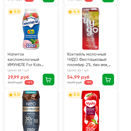
белка, без змж, 250г
5.0
4.6
Напиток
Коктейль молочный
кисломолочный
ЧУДО Фисташковый
ИМУНЕЛЕ For Kids
пломбир 2%, без змж,
Клубничное
200мл
Цена за 1 шт
Цена за 1 шт
мороженое 1,5%, без
29,99 руб
54,99 руб
змж, 100г
34,99 руб
64,99 руб
-14%
-15%
5.0
5.0