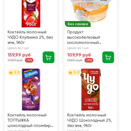
Без сахара
Коктейль молочный
Продукт
ЧУДО Клубника 2%, без
высокобелковый
змж, 960г
кисломолочный
EXPONENTA High-Pro
Цена за 1 шт
Цена за 1 шт
Манго, маракуйя, без
159,99 руб
109,99 руб
змж, 160г
179,99 руб
139,99 руб
-11%
-21%
5.0
5.0
Коктейль молочный
Коктейль молочный
ТОПТЫЖКА
ЧУДО Шоколадный 2%,
шоколадный пломбир
без змж, 960г
с маршмеллоу 2%