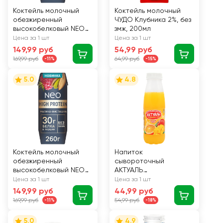
Коктейль молочный
Коктейль молочный
обезжиренный
ЧУДО Клубника 2%, без
высокобелковый NEO
змж, 200мл
БЗМЖ с
Цена за 1 шт
Цена за 1 шт
шоколадом.260г.
149,99 руб
54,99 руб
169,99 руб
64,99 руб
-11%
-15%
5.0
4.8
Коктейль молочный
Напиток
обезжиренный
сывороточный
высокобелковый NEO
АКТУАЛЬ
БЗМЖ со вкусом
Сыворотка+Сок
Цена за 1 шт
Цена за 1 шт
малина-фисташка.
Апельсин и манго с
149,99 руб
44,99 руб
260г.
соком, без змж, 310г
169,99 руб
54,99 руб
-11%
-18%
5.0
4.9