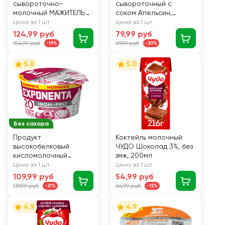
сывороточно-
сывороточный с
молочный МАЖИТЕЛЬ
соком Апельсин,
Персик, маракуйя
манго, 900г
Цена за 1 шт
Цена за 1 шт
0,05%, без змж, 950г
124,99 руб
79,99 руб
154,99 руб
99,99 руб
-19%
-20%
5.0
5.0
Без сахара
Продукт
Коктейль молочный
высокобелковый
ЧУДО Шоколад 3%, без
кисломолочный
змж, 200мл
EXPONENTA High-Pro
Цена за 1 шт
Цена за 1 шт
Вишня, пломбир, без
109,99 руб
54,99 руб
змж, 160г
139,99 руб
64,99 руб
-21%
-15%
4.9
4.9