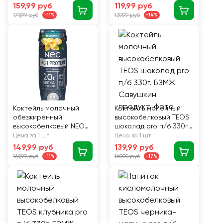
250г. ЭРМАНН БЗМЖ
АКТИБИО голубика
159,99 руб
119,99 руб
1,5% 190г. БЗМЖ Эйч
179,99 руб
139,99 руб
-11%
-14%
Энд Эн
Коктейль молочный
Коктейль молочный
обезжиренный
высокобелковый TEOS
высокобелковый NEO
шоколад pro п/б 330г.
со вкусом ваниль 260г
БЗМЖ Савушкин
Цена за 1 шт
Цена за 1 шт
БЗМЖ
продукт
149,99 руб
139,99 руб
169,99 руб
169,99 руб
-11%
-17%