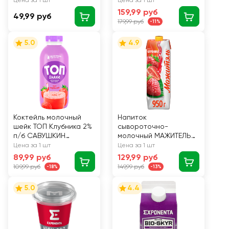
Цена за 1 шт
Цена за 1 шт
200г. Милком БЗМЖ
159,99 руб
49,99 руб
179,99 руб
-11%
5.0
4.9
Коктейль молочный
Напиток
шейк ТОП Клубника 2%
сывороточно-
п/б САВУШКИН
молочный МАЖИТЕЛЬ
ПРОДУКТ БЗМЖ 450г.
Клубника 0,05%, без
Цена за 1 шт
Цена за 1 шт
змж, 950г
89,99 руб
129,99 руб
109,99 руб
149,99 руб
-18%
-13%
5.0
4.4