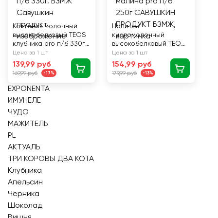
Коктейль молочный
Напиток
высокобелковый TEOS
кисломолочный
клубника pro п/б 330г.
высокобелковый TEOS
БЗМЖ Савушкин
черника-малина pro
Цена за 1 шт
Цена за 1 шт
продукт
п/б 250г САВУШКИН
139,99 руб
154,99 руб
ПРОДУКТ БЗМЖ
169,99 руб
179,99 руб
-17%
-13%
EXPONENTA
ИМУНЕЛЕ
ЧУДО
МАЖИТЕЛЬ
PL
АКТУАЛЬ
ТРИ КОРОВЫ ДВА КОТА
Клубника
Апельсин
Черника
Шоколад
Вишня