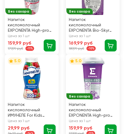
Без сахара
Без сахара
Напиток
Напиток
кисломолочный
кисломолочный
EXPONENTA High-pro
EXPONENTA Bio-Skyr
Клубника, арбуз
Черника, голубика,
Цена за 1 шт
Цена за 1 шт
обезжиренный с
500г
159,99 руб
169,99 руб
высоким содержанием
179,99 руб
189,99 руб
-11%
-10%
белка, без змж, 250г
5.0
5.0
Без сахара
Напиток
Напиток
кисломолочный
кисломолочный
ИМУНЕЛЕ For Kids
EXPONENTA High-pro
Малиновый пломбир
Черника, земляника
Цена за 1 шт
Цена за 1 шт
1,5%, без змж, 100г
обезжиренный с
29,99 руб
159,99 руб
высоким содержанием
34,99 руб
179,99 руб
-14%
-11%