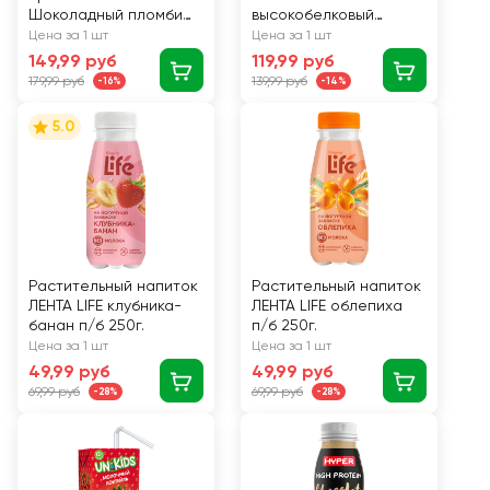
Шоколадный пломбир
высокобелковый
п/б 350мл. BOMBBAR
безлактозный
Цена за 1 шт
Цена за 1 шт
БЗМЖ
АКТИБИО вишня 1,5%
149,99 руб
119,99 руб
190г. БЗМЖ Эйч Энд Эн
179,99 руб
139,99 руб
-16%
-14%
5.0
Растительный напиток
Растительный напиток
ЛЕНТА LIFE клубника-
ЛЕНТА LIFE облепиха
банан п/б 250г.
п/б 250г.
Цена за 1 шт
Цена за 1 шт
49,99 руб
49,99 руб
69,99 руб
69,99 руб
-28%
-28%