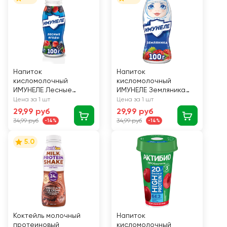
Напиток
Напиток
кисломолочный
кисломолочный
ИМУНЕЛЕ Лесные
ИМУНЕЛЕ Земляника
ягоды 1,2%, без змж,
1,2%, без змж, 100г
Цена за 1 шт
Цена за 1 шт
100г
29,99 руб
29,99 руб
34,99 руб
34,99 руб
-14%
-14%
5.0
Коктейль молочный
Напиток
протеиновый
кисломолочный