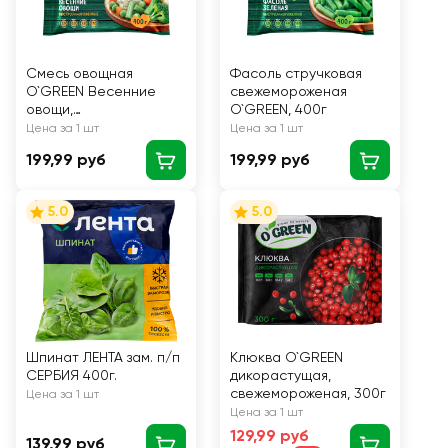
Смесь овощная
Фасоль стручковая
O`GREEN Весенние
свежемороженая
овощи,
O`GREEN, 400г
свежемороженая, 400г
Цена за 1 шт
Цена за 1 шт
199,99 руб
199,99 руб
5.0
5.0
Шпинат ЛЕНТА зам. п/п
Клюква O`GREEN
СЕРБИЯ 400г.
дикорастущая,
свежемороженая, 300г
Цена за 1 шт
Цена за 1 шт
129,99 руб
139,99 руб