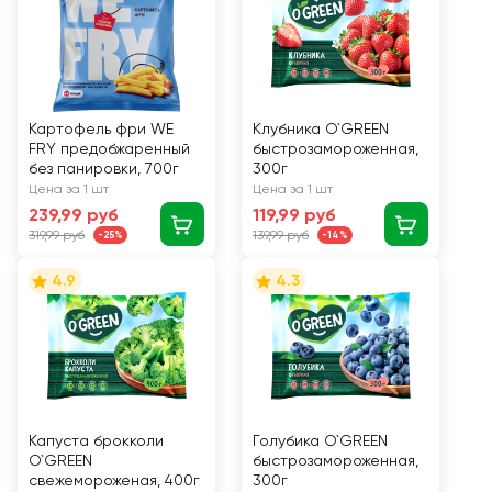
Картофель фри WE
Клубника O`GREEN
FRY предобжаренный
быстрозамороженная,
без панировки, 700г
300г
Цена за 1 шт
Цена за 1 шт
239,99 руб
119,99 руб
319,99 руб
139,99 руб
-25%
-14%
4.9
4.3
Капуста брокколи
Голубика O`GREEN
O`GREEN
быстрозамороженная,
свежемороженая, 400г
300г