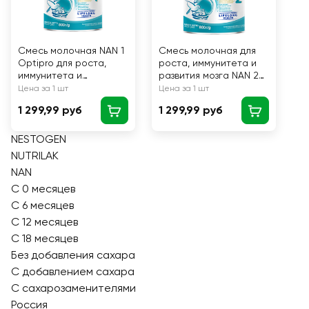
Смесь молочная NAN 1
Смесь молочная для
Optipro для роста,
роста, иммунитета и
иммунитета и
развития мозга NAN 2
развития мозга, с 0
Optipro, с 6 месяцев,
Цена за 1 шт
Цена за 1 шт
месяцев, 800г
800г
1 299,99 руб
1 299,99 руб
NESTOGEN
NUTRILAK
NAN
С 0 месяцев
С 6 месяцев
С 12 месяцев
С 18 месяцев
Без добавления сахара
С добавлением сахара
С сахарозаменителями
Россия