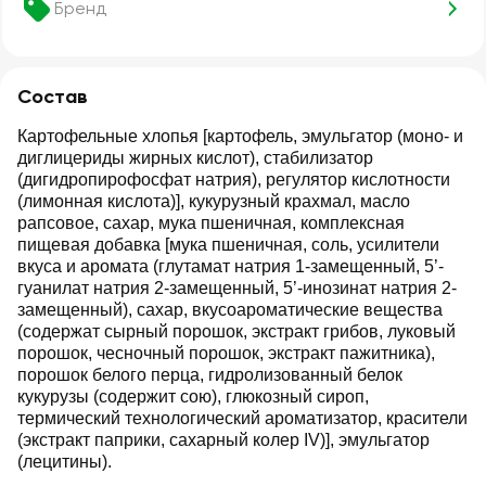
Бренд
Состав
Картофельные хлопья [картофель, эмульгатор (моно- и
диглицериды жирных кислот), стабилизатор
(дигидропирофосфат натрия), регулятор кислотности
(лимонная кислота)], кукурузный крахмал, масло
рапсовое, сахар, мука пшеничная, комплексная
пищевая добавка [мука пшеничная, соль, усилители
вкуса и аромата (глутамат натрия 1-замещенный, 5’-
гуанилат натрия 2-замещенный, 5’-инозинат натрия 2-
замещенный), сахар, вкусоароматические вещества
(содержат сырный порошок, экстракт грибов, луковый
порошок, чесночный порошок, экстракт пажитника),
порошок белого перца, гидролизованный белок
кукурузы (содержит сою), глюкозный сироп,
термический технологический ароматизатор, красители
(экстракт паприки, сахарный колер IV)], эмульгатор
(лецитины).