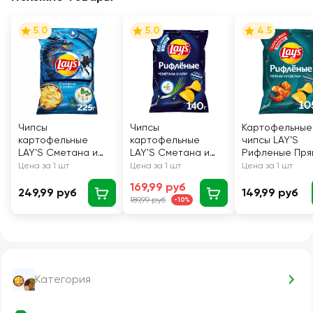
5.0
5.0
4.5
Чипсы
Чипсы
Картофельные
картофельные
картофельные
чипсы LAY’S
LAY'S Сметана и
LAY'S Сметана и
Рифленые Пря
зелень, 225г
лук, 140г
Креветка ф/п 1
Цена за 1 шт
Цена за 1 шт
Цена за 1 шт
169,99 руб
249,99 руб
149,99 руб
189,99 руб
-10%
Категория