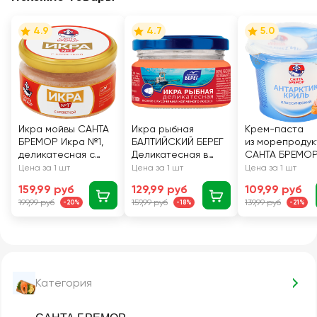
4.9
4.7
5.0
Икра мойвы САНТА
Икра рыбная
Крем-паста
БРЕМОР Икра №1,
БАЛТИЙСКИЙ БЕРЕГ
из морепродук
деликатесная с
Деликатесная в
САНТА БРЕМО
креветкой, 180г
соусе с кусочками
Антарктик-
Цена за 1 шт
Цена за 1 шт
Цена за 1 шт
копченого лосося,
Криль классич
159,99 руб
129,99 руб
109,99 руб
180г
й, 150г
199,99 руб
159,99 руб
139,99 руб
-20%
-18%
-21%
Категория