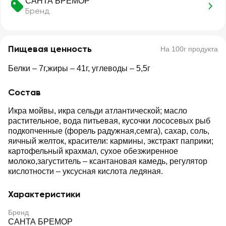
САНТА БРЕМОР
Бренд
Пищевая ценность
На 100г продукта
Белки – 7г,жиры – 41г, углеводы – 5,5г
Состав
Икра мойвы, икра сельди атлантической; масло
растительное, вода питьевая, кусочки лососевых рыб
подкопченные (форель радужная,семга), сахар, соль,
яичный желток, красители: кармины, экстракт паприки;
картофельный крахмал, сухое обезжиренное
молоко,загуститель – ксантановая камедь, регулятор
кислотности – уксусная кислота ледяная.
Характеристики
Бренд
САНТА БРЕМОР