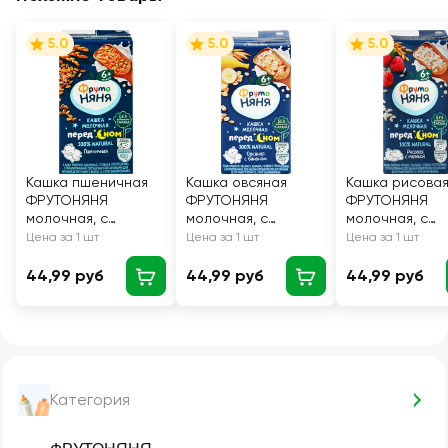
5.0
5.0
5.0
Кашка пшеничная
Кашка овсяная
Кашка рисова
ФРУТОНЯНЯ
ФРУТОНЯНЯ
ФРУТОНЯНЯ
молочная, с
молочная, с
молочная, с
пребиотиками, с 6
бананом и
малиной и
Цена за 1 шт
Цена за 1 шт
Цена за 1 шт
месяцев, 200мл
пребиотиками, с 6
пребиотиками,
месяцев, 200мл
месяцев, 200м
44,99 руб
44,99 руб
44,99 руб
Категория