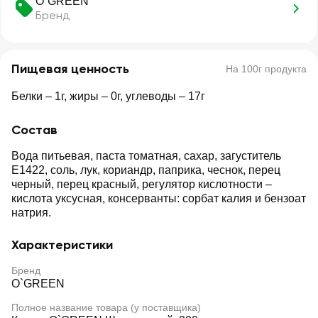
O`GREEN
Бренд
Пищевая ценность
На 100г продукта
Белки – 1г, жиры – 0г, углеводы – 17г
Состав
Вода питьевая, паста томатная, сахар, загуститель
E1422, соль, лук, кориандр, паприка, чеснок, перец
черный, перец красный, регулятор кислотности –
кислота уксусная, консерванты: сорбат калия и бензоат
натрия.
Характеристики
Бренд
O`GREEN
Полное название товара (у поставщика)