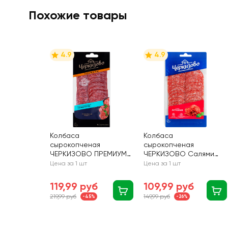
Похожие товары
4.9
4.9
Колбаса
Колбаса
сырокопченая
сырокопченая
ЧЕРКИЗОВО ПРЕМИУМ
ЧЕРКИЗОВО Салями
Сервелетти, нарезка,
Астория, нарезка, 85г
Цена за 1 шт
Цена за 1 шт
85г
119,99 руб
109,99 руб
219,99 руб
149,99 руб
-45%
-26%