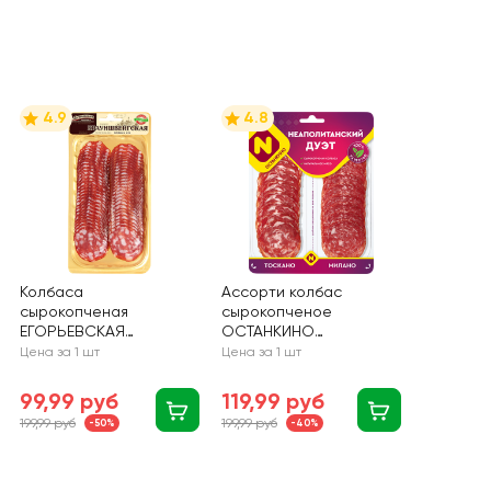
4.9
4.8
Колбаса
Ассорти колбас
сырокопченая
сырокопченое
ЕГОРЬЕВСКАЯ
ОСТАНКИНО
Брауншвейгская ГОСТ,
Неаполитанский дуэт,
Цена за 1 шт
Цена за 1 шт
нарезка, 70г
нарезка, 90г
99,99 руб
119,99 руб
199,99 руб
199,99 руб
-50%
-40%