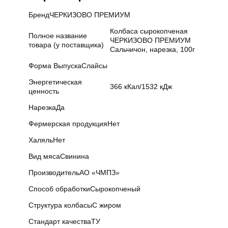
Бренд
ЧЕРКИЗОВО ПРЕМИУМ
Колбаса сырокопченая
Полное название
ЧЕРКИЗОВО ПРЕМИУМ
товара (у поставщика)
Сальчичон, нарезка, 100г
Форма Выпуска
Слайсы
Энергетическая
366 кКал/1532 кДж
ценность
Нарезка
Да
Фермерская продукция
Нет
Халяль
Нет
Вид мяса
Свинина
Производитель
АО «ЧМПЗ»
Способ обработки
Сырокопченый
Структура колбасы
С жиром
Стандарт качества
ТУ