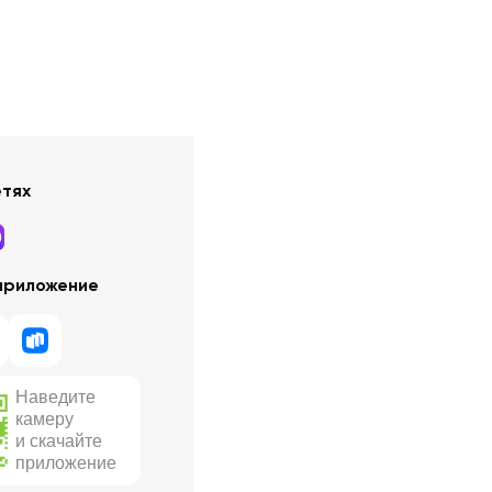
етях
приложение
Наведите
камеру
и скачайте
приложение