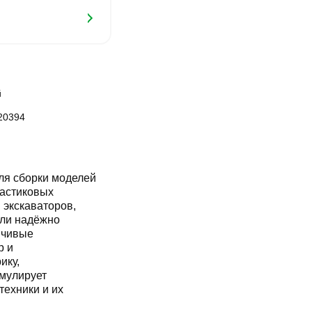
й
20394
ля сборки моделей
ластиковых
 экскаваторов,
али надёжно
йчивые
р и
ику,
имулирует
техники и их