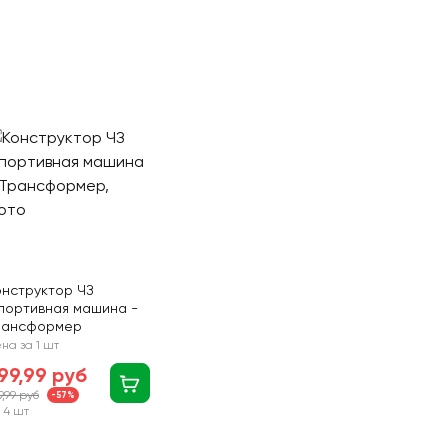
онструктор ЧЗ
портивная машина -
рансформер
на за 1 шт
99,99 руб
9,99 руб
-57%
 4 шт