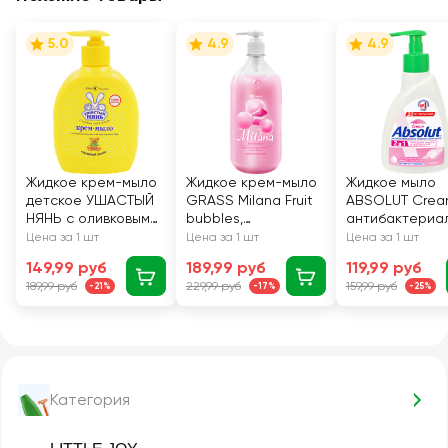
5.0
4.9
4.9
Жидкое крем-мыло
Жидкое крем-мыло
Жидкое мыло
детское УШАСТЫЙ
GRASS Milana Fruit
ABSOLUT Cre
НЯНЬ с оливковым
bubbles,
антибактериа
маслом и
увлажняющее,
е нежное, 250
Цена за 1 шт
Цена за 1 шт
Цена за 1 шт
экстрактом алоэ
1000мл
149,99 руб
189,99 руб
119,99 руб
вера, 300мл
189,99 руб
229,99 руб
159,99 руб
-21%
-17%
-25%
Категория