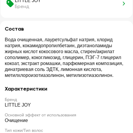
LITTLE JOY
Бренд
Состав
Вода очищенная, лауретсульфат натрия, хлорид
натрия, кокамидопропилбетаин, диэтаноламиды
жирных кислот кокосового масла, стирен/акрилат
сополимер, кокогликозид, глицерин, ПЭГ-7 глицерил
кокоат, экстракт ромашки, парфюмерная композиция,
динатриевая соль ЭДТК, лимонная кислота,
метилхлороизотиазолинон, метилизотиазолинон.
Характеристики
Бренд
LITTLE JOY
Основной эффект от использования
Очищение
Тип кожи/Тип волос