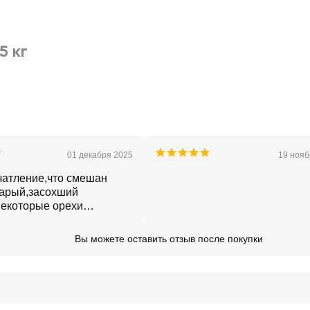
5 кг
01 декабря 2025
19 нояб
чатление,что смешан
тарый,засохший
некоторые орехи
но раскусить
Вы можете оставить отзыв после покупки