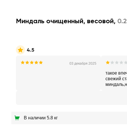
Миндаль очищенный, весовой
,
0.2
4.5
03 декабря 2025
такое впе
свежий с
миндаль,
невозмож
В наличии 5.8 кг