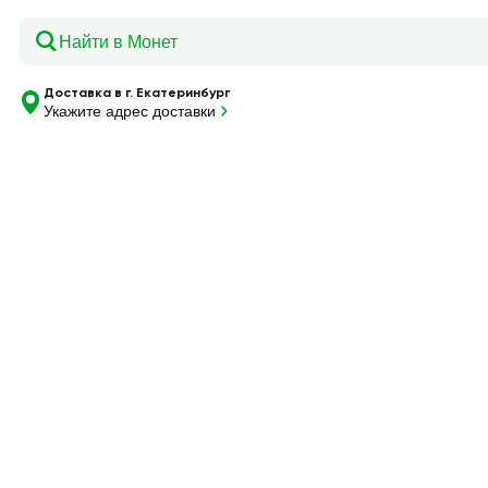
Главная
—
Каталог
—
Миндаль очищенный, весовой
Доставка в г. Екатеринбург
Укажите адрес доставки