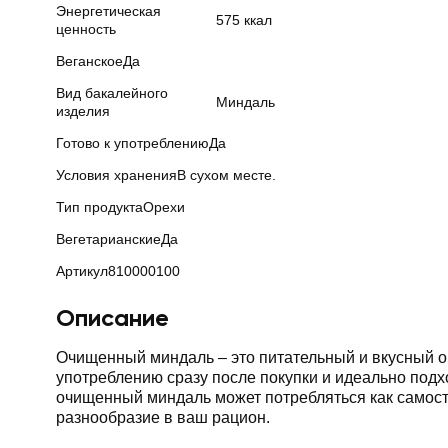
Энергетическая
575 ккал
ценность
Веганское
Да
Вид бакалейного
Миндаль
изделия
Готово к употреблению
Да
Условия хранения
В сухом месте.
Тип продукта
Орехи
Вегетарианские
Да
Артикул
810000100
Описание
Очищенный миндаль – это питательный и вкусный ор
употреблению сразу после покупки и идеально подхо
очищенный миндаль может потребляться как самост
разнообразие в ваш рацион.