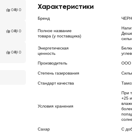
Характеристики
0
0
Бренд
ЧЕР
Напи
Полное название
0
0
Дюш
товара (у поставщика)
силь
Энергетическая
Белки
0
0
ценность
углев
Производитель
ООО 
Степень газирования
Силь
Стандарт качества
Тамо
При т
+25 
влажн
Условия хранения
боле
попа
солн
Сахар
С до