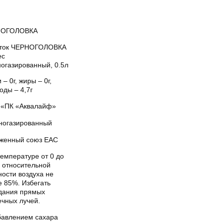
НОГОЛОВКА
ток ЧЕРНОГОЛОВКА
ес
ногазированный, 0.5л
 – 0г, жиры – 0г,
оды – 4,7г
«ПК «Аквалайф»
ногазированный
женный союз EAC
емпературе от 0 до
и относительной
ости воздуха не
е 85%. Избегать
дания прямых
ечных лучей.
бавлением сахара