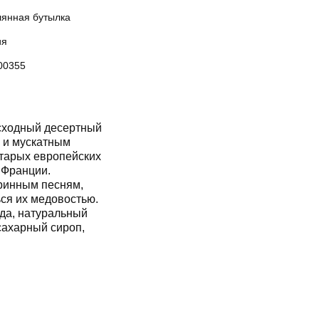
лянная бутылка
ия
00355
ходный десертный
й и мускатным
старых европейских
 Франции.
аринным песням,
ся их медовостью.
да, натуральный
сахарный сироп,