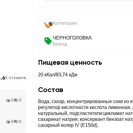
Категория
ЧЕРНОГОЛОВКА
Бренд
Пищевая ценность
20 кКал/83,74 кДж
.6
5 отзывов
Состав
0
0
Вода, сахар, концентрированные соки из я
регулятор кислотности кислота лимонная,
натуральный, подсластители:цикламат нат
сахаринат натрия; консервант бензоат нат
0
0
сахарный колер IV (Е150d).