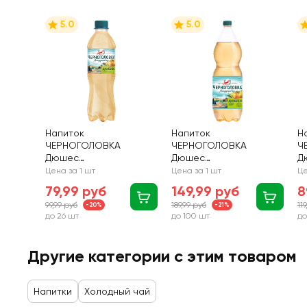
5.0
5.0
Напиток
Напиток
Н
ЧЕРНОГОЛОВКА
ЧЕРНОГОЛОВКА
Ч
Дюшес
Дюшес
Д
сильногазированный,
сильногазированный,
с
Цена за 1 шт
Цена за 1 шт
Це
0.5л
2л
1л
79,99 руб
149,99 руб
8
99,99 руб
189,99 руб
11
-20%
-21%
до 26 шт
до 100 шт
до
Другие категории с этим товаром
Напитки
Холодный чай