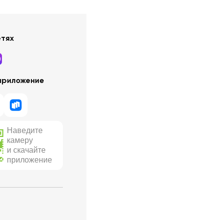
етях
приложение
Наведите
камеру
и скачайте
приложение