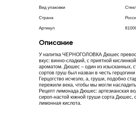
Вид упаковки
Стек
Страна
Росс
Артикул
8100
Описание
У напитка ЧЕРНОГОЛОВКА Дюшес превос
вкус: винно-сладкий, с приятной кислинко
ароматом. Дюшес ‒ один из изысканных, 
сортов груш был назван в честь герцогини
Герцогство исчезло, а, груши, подобно ст
пережили века, чтобы мы могли насладить
Рецепт лимонада Дюшес: артезианская во
сироп-настой южной груши сорта Дюшес, 
лимонная кислота.