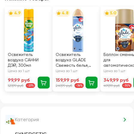
4.9
4.8
5.0
Освежитель
Освежитель
Баллон сменн
воздуха САННИ
воздуха GLADE
для
ДЭЙ, 300мл
Свежесть белья,
автоматическ
300мл
освежителя
Цена за 1 шт
Цена за 1 шт
Цена за 1 шт
воздуха GLADE
99,99 руб
159,99 руб
349,99 руб
Automatic
129,99 руб
249,99 руб
499,99 руб
-23%
-36%
-30%
Нежность
кашемира и
сандал, 269мл
Категория