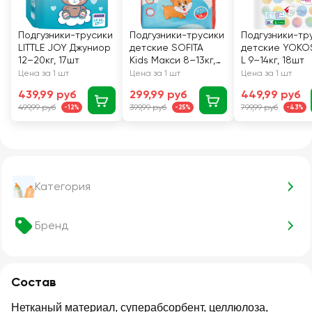
Подгузники-трусики
Подгузники-трусики
Подгузники-тр
LITTLE JOY Джуниор
детские SOFITA
детские YOKO
12–20кг, 17шт
Kids Макси 8–13кг,
L 9–14кг, 18шт
18шт
Цена за 1 шт
Цена за 1 шт
Цена за 1 шт
439,99 руб
299,99 руб
449,99 руб
499,99 руб
399,99 руб
799,99 руб
-12%
-25%
-43%
Категория
Бренд
Состав
Нетканый материал, суперабсорбент, целлюлоза,