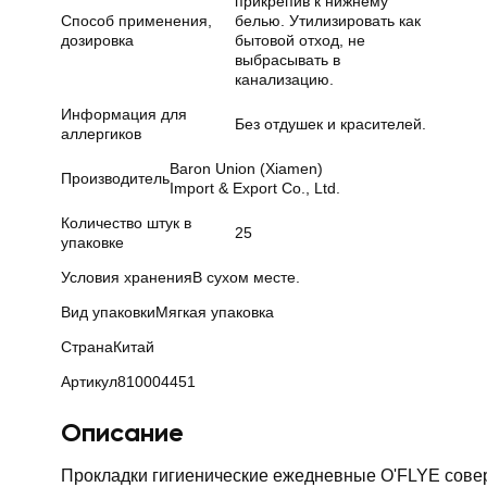
прикрепив к нижнему
Способ применения,
белью. Утилизировать как
дозировка
бытовой отход, не
выбрасывать в
канализацию.
Информация для
Без отдушек и красителей.
аллергиков
Baron Union (Xiamen)
Производитель
Import & Export Co., Ltd.
Количество штук в
25
упаковке
Условия хранения
В сухом месте.
Вид упаковки
Мягкая упаковка
Страна
Китай
Артикул
810004451
Описание
Прокладки гигиенические ежедневные O'FLYE совер