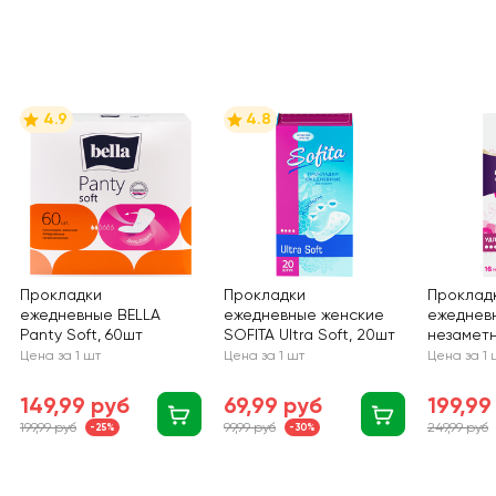
4.9
4.8
Прокладки
Прокладки
Проклад
ежедневные BELLA
ежедневные женские
ежеднев
Panty Soft, 60шт
SOFITA Ultra Soft, 20шт
незамет
16шт.
Цена за 1 шт
Цена за 1 шт
Цена за 1 
149,99 руб
69,99 руб
199,99
199,99 руб
99,99 руб
249,99 руб
-25%
-30%