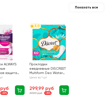
Показать все
5.0
ки ALWAYS
Прокладки
ные
ежедневные DISCREET
ная защита
Multiform Deo Water
Lily, 60шт
шт
Цена за 1 шт
 руб
299,99 руб
399,99 руб
-20%
-25%