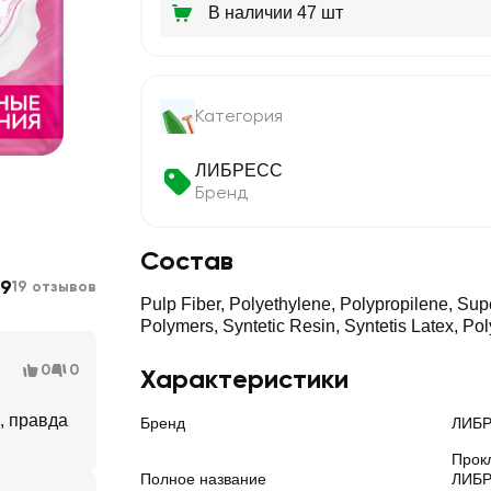
В наличии 47 шт
Категория
ЛИБРЕСС
Бренд
Состав
.9
19 отзывов
Pulp Fiber, Polyethylene, Polypropilene, Sup
Polymers, Syntetic Resin, Syntetis Latex, Poly
0
0
Характеристики
, правда
Бренд
ЛИБ
Прок
Полное название
ЛИБР