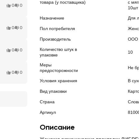
товара (у поставщика)
с мяг
0
0
10шт
Назначение
Для 
0
0
Пол потребителя
Женс
Производитель
ООО 
Количество штук в
0
0
10
упаковке
Меры
Не бр
предосторожности
0
0
Условия хранения
В сух
Вид упаковки
Карт
Страна
Слов
Артикул
8100
Описание