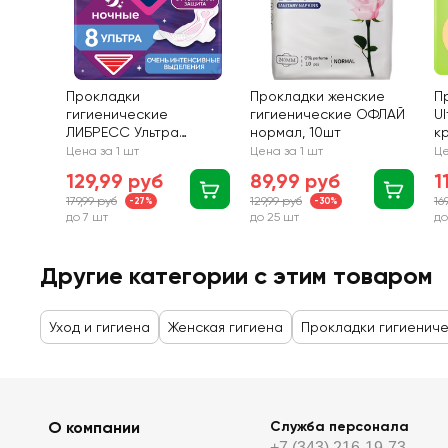
Прокладки
Прокладки женские
П
гигиенические
гигиенические ОФЛАЙ
Ul
ЛИБРЕСС Ультра
нормал, 10шт
к
ночные с мягкой
Цена за 1 шт
Цена за 1 шт
Це
поверхностью, 8шт
129,99 руб
89,99 руб
1
179,99 руб
129,99 руб
16
-27%
-30%
до 7 шт
до 25 шт
до
Другие категории с этим товаром
Уход и гигиена
Женская гигиена
Прокладки гигиенич
О компании
Служба персонала
+7 (343) 216-19-73