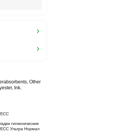
erabsorbents, Other
ester, Ink.
РЕСС
ладки гигиенические
ЕСС Ультра Нормал