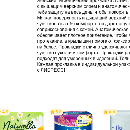
Женские гигиенические прокладки ЛИБР
с дышащим верхним слоем и анатомическ
тебе защиту на весь день, чтобы покорять
Мягкая поверхность и дышащий верхний 
чувствовать себя комфортно и дарят ощу
соприкосновения с кожей. Анатомическая
обеспечивает плотное прилегание, чтобы
протекание, а крылышки помогают фиксир
на белье. Прокладки отлично удерживают ж
чувство сухости и комфорта. Прокладки 
подходят для умеренных выделений. Толщ
Каждая прокладка в индивидуальной упак
с ЛИБРЕСС!
4.9
5.0
4.6