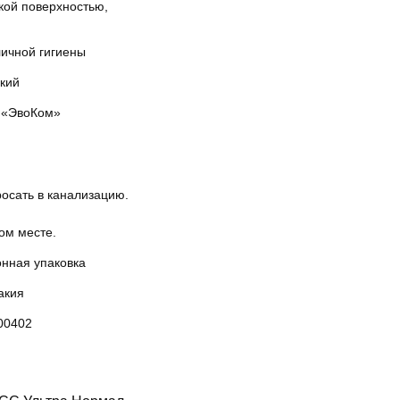
кой поверхностью,
личной гигиены
кий
«ЭвоКом»
осать в канализацию.
ом месте.
онная упаковка
акия
00402