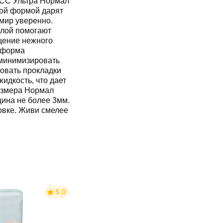
ЕСС Ультра Нормал
ой формой дарят
 мир уверенно.
слой помогают
щение нежного
 форма
 минимизировать
овать прокладки
идкость, что дает
размера Нормал
ина не более 3мм.
овке. Живи смелее
5.0